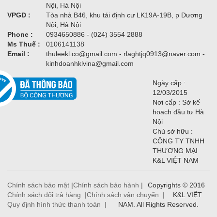
Nội, Hà Nội
VPGD :
Tòa nhà B46, khu tái định cư LK19A-19B, p Dương
Nội, Hà Nội
Phone :
0934650886 - (024) 3554 2888
Ms Thuế :
0106141138
Email :
thuleekl.co@gmail.com - rlaghtjq0913@naver.com -
kinhdoanhklvina@gmail.com
Ngày cấp :
12/03/2015
Nơi cấp : Sở kế
hoạch đầu tư Hà
Nội
Chủ sở hữu :
CÔNG TY TNHH
THƯƠNG MẠI
K&L VIỆT NAM
Chính sách bảo mật
|
Chính sách bảo hành |
Copyrights © 2016
Chính sách đổi trả hàng |
Chính sách vận chuyển |
K&L VIỆT
Quy định hình thức thanh toán |
NAM. All Rights Reserved.