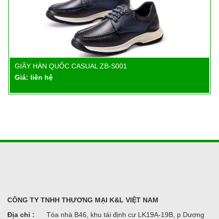
GIẦY HÀN QUỐC CASUAL ZB-S001
Chi tiết
Giá: liên hệ
CÔNG TY TNHH THƯƠNG MẠI K&L VIỆT NAM
Địa chỉ :
Tòa nhà B46, khu tái định cư LK19A-19B, p Dương