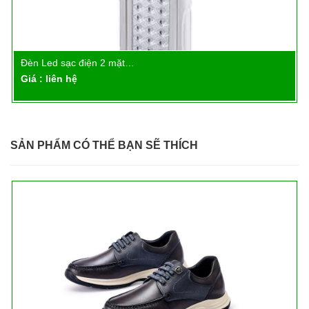
Đèn Led sạc điện 2 mặt…
Chi tiết
Giá : liên hệ
SẢN PHẨM CÓ THỂ BẠN SẼ THÍCH