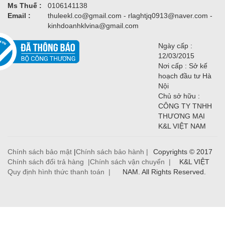
Ms Thuế :
0106141138
Email :
thuleekl.co@gmail.com - rlaghtjq0913@naver.com -
kinhdoanhklvina@gmail.com
Ngày cấp :
12/03/2015
Nơi cấp : Sở kế
hoạch đầu tư Hà
Nội
Chủ sở hữu :
CÔNG TY TNHH
THƯƠNG MẠI
K&L VIỆT NAM
Chính sách bảo mật
|
Chính sách bảo hành |
Copyrights © 2017
Chính sách đổi trả hàng |
Chính sách vận chuyển |
K&L VIỆT
Quy định hình thức thanh toán |
NAM. All Rights Reserved.