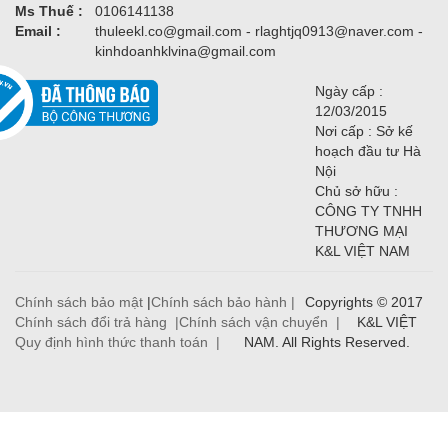
Ms Thuế :
0106141138
Email :
thuleekl.co@gmail.com - rlaghtjq0913@naver.com -
kinhdoanhklvina@gmail.com
Ngày cấp :
12/03/2015
Nơi cấp : Sở kế
hoạch đầu tư Hà
Nội
Chủ sở hữu :
CÔNG TY TNHH
THƯƠNG MẠI
K&L VIỆT NAM
Chính sách bảo mật
|
Chính sách bảo hành |
Copyrights © 2017
Chính sách đổi trả hàng |
Chính sách vận chuyển |
K&L VIỆT
Quy định hình thức thanh toán |
NAM. All Rights Reserved.