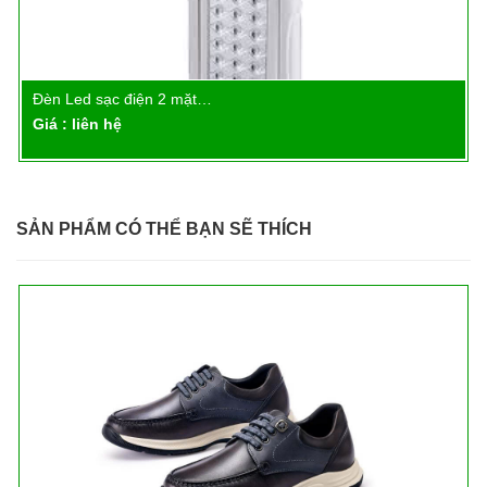
Đèn Led sạc điện 2 mặt…
Chi tiết
Giá : liên hệ
SẢN PHẨM CÓ THỂ BẠN SẼ THÍCH