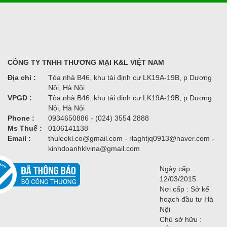
CÔNG TY TNHH THƯƠNG MẠI K&L VIỆT NAM
Địa chỉ :
Tòa nhà B46, khu tái định cư LK19A-19B, p Dương
Nội, Hà Nội
VPGD :
Tòa nhà B46, khu tái định cư LK19A-19B, p Dương
Nội, Hà Nội
Phone :
0934650886 - (024) 3554 2888
Ms Thuế :
0106141138
Email :
thuleekl.co@gmail.com - rlaghtjq0913@naver.com -
kinhdoanhklvina@gmail.com
Ngày cấp :
12/03/2015
Nơi cấp : Sở kế
hoạch đầu tư Hà
Nội
Chủ sở hữu :