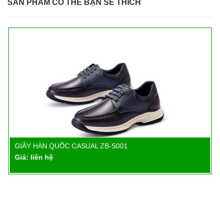
SẢN PHẨM CÓ THỂ BẠN SẼ THÍCH
GIẦY HÀN QUỐC CASUAL ZB-S002
Chi tiết
Giá: liên hệ