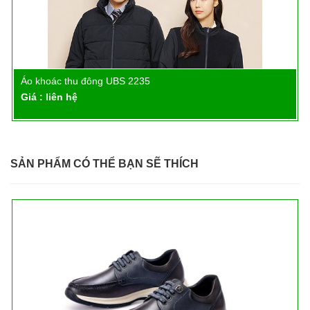
Áo khoác thu đông UBS 2235
Chi tiết
Giá : liên hệ
SẢN PHẨM CÓ THỂ BẠN SẼ THÍCH