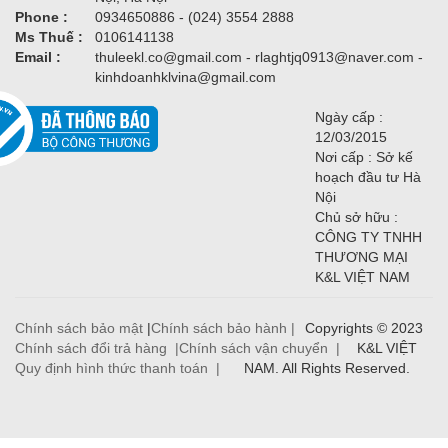
Phone :
0934650886 - (024) 3554 2888
Ms Thuế :
0106141138
Email :
thuleekl.co@gmail.com - rlaghtjq0913@naver.com -
kinhdoanhklvina@gmail.com
Ngày cấp :
12/03/2015
Nơi cấp : Sở kế
hoạch đầu tư Hà
Nội
Chủ sở hữu :
CÔNG TY TNHH
THƯƠNG MẠI
K&L VIỆT NAM
Chính sách bảo mật
|
Chính sách bảo hành |
Copyrights © 2023
Chính sách đổi trả hàng |
Chính sách vận chuyển |
K&L VIỆT
Quy định hình thức thanh toán |
NAM. All Rights Reserved.