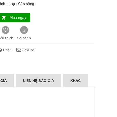
ình trạng :
Còn hàng
Mua ngay
êu thích
So sánh
Print
Chia sẻ
 GIÁ
LIÊN HỆ BÁO GIÁ
KHÁC