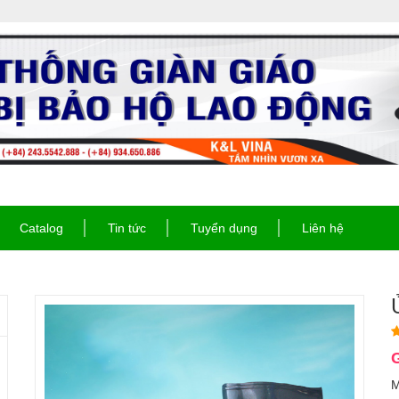
Catalog
Tin tức
Tuyển dụng
Liên hệ
G
M