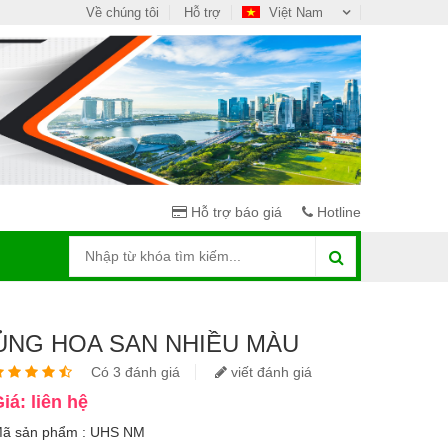
Về chúng tôi
Hỗ trợ
Việt Nam
Hỗ trợ báo giá
Hotline
ỦNG HOA SAN NHIỀU MÀU
Có 3 đánh giá
viết đánh giá
iá: liên hệ
ã sản phẩm : UHS NM