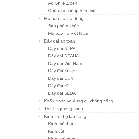
Áo Ghile Ziben
Quần áo chống hóa chất
Mũ bảo hộ lao động
Sản phẩm khác
Mũ bảo hộ Việt Nam
Khẩu trang đa năng
Mũ BHLĐ ZIBEN H00
Chi tiết
Chi tiết
Karnik
Dây đai an toàn
Giá: liên hệ
Giá: liên hệ
Dây đai NEPA
Dây đai DEAHA
Dây đai Việt Nam
Dây đai Kukje
Dây đai COV
Dây đai K2
Dây đai SEDA
Khẩu trang và dụng cụ chống nắng
Thiết bị phòng sạch
Kính bảo hộ lao động
Kính thể thao
Kính cắt
Kính chống bụi