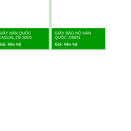
GIẦY HÀN QUỐC
GIẦY BẢO HỘ HÀN
GIẦY BẢO
Chi tiết
Chi tiết
CASUAL ZB-S003
QUỐC ZIBEN…
QUỐC ZI
iá: liên hệ
Giá: liên hệ
Giá: liên 