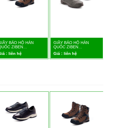
GIẦY BẢO HỘ HÀN
GIẦY BẢO HỘ HÀN
GIẦY BẢO
Chi tiết
Chi tiết
QUỐC ZIBEN…
QUỐC ZIBEN…
QUỐC ZI
iá : liên hệ
Giá : liên hệ
Giá : liên 