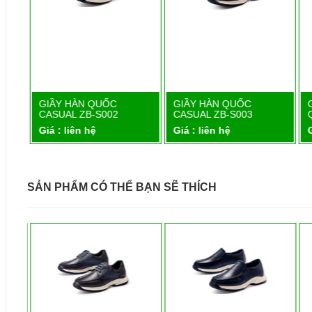
GIẦY HÀN QUỐC
GIẦY HÀN QUỐC
Chi tiết
Chi tiết
CASUAL ZB-S002
CASUAL ZB-S003
Giá : liên hệ
Giá : liên hệ
G
SẢN PHẨM CÓ THỂ BẠN SẼ THÍCH