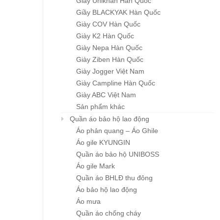
Giầy Unikhan Hàn Quốc
Giầy BLACKYAK Hàn Quốc
Giày COV Hàn Quốc
Giày K2 Hàn Quốc
Giày Nepa Hàn Quốc
Giày Ziben Hàn Quốc
Giày Jogger Việt Nam
Khẩu trang đa năng
GIẦY HÀN QUỐC
Chi tiết
Chi tiết
Karnik
CASUAL ZB-S001
Giày Campline Hàn Quốc
Giá : liên hệ
Giá : liên hệ
Giày ABC Việt Nam
Sản phẩm khác
Quần áo bảo hộ lao động
Áo phản quang – Áo Ghile
Áo gile KYUNGIN
Quần áo bảo hộ UNIBOSS
Áo gile Mark
Quần áo BHLĐ thu đông
Áo bảo hộ lao động
Áo mưa
Quần áo chống cháy