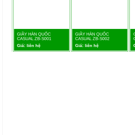
1
GIẦY HÀN QUỐC
GIẦY HÀN QUỐC
Chi tiết
Chi tiết
CASUAL ZB-S001
CASUAL ZB-S002
Giá: liên hệ
Giá: liên hệ
G