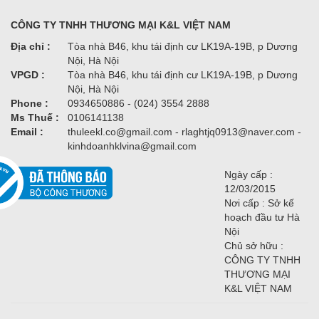
CÔNG TY TNHH THƯƠNG MẠI K&L VIỆT NAM
Địa chỉ :
Tòa nhà B46, khu tái định cư LK19A-19B, p Dương
Nội, Hà Nội
VPGD :
Tòa nhà B46, khu tái định cư LK19A-19B, p Dương
Nội, Hà Nội
Phone :
0934650886 - (024) 3554 2888
Ms Thuế :
0106141138
Email :
thuleekl.co@gmail.com - rlaghtjq0913@naver.com -
kinhdoanhklvina@gmail.com
Ngày cấp :
12/03/2015
Nơi cấp : Sở kế
hoạch đầu tư Hà
Nội
Chủ sở hữu :
CÔNG TY TNHH
THƯƠNG MẠI
K&L VIỆT NAM