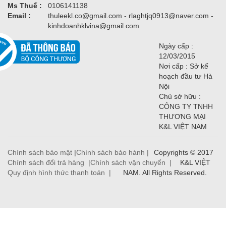
Ms Thuế :
0106141138
Email :
thuleekl.co@gmail.com - rlaghtjq0913@naver.com -
kinhdoanhklvina@gmail.com
Ngày cấp :
12/03/2015
Nơi cấp : Sở kế
hoạch đầu tư Hà
Nội
Chủ sở hữu :
CÔNG TY TNHH
THƯƠNG MẠI
K&L VIỆT NAM
Chính sách bảo mật
|
Chính sách bảo hành |
Copyrights © 2017
Chính sách đổi trả hàng |
Chính sách vận chuyển |
K&L VIỆT
Quy định hình thức thanh toán |
NAM. All Rights Reserved.