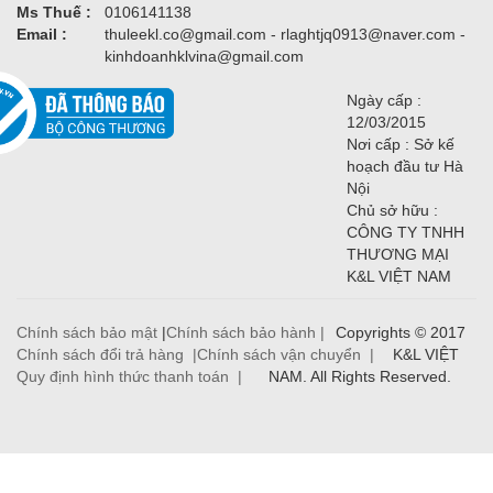
Ms Thuế :
0106141138
Email :
thuleekl.co@gmail.com - rlaghtjq0913@naver.com -
kinhdoanhklvina@gmail.com
Ngày cấp :
12/03/2015
Nơi cấp : Sở kế
hoạch đầu tư Hà
Nội
Chủ sở hữu :
CÔNG TY TNHH
THƯƠNG MẠI
K&L VIỆT NAM
Chính sách bảo mật
|
Chính sách bảo hành |
Copyrights © 2017
Chính sách đổi trả hàng |
Chính sách vận chuyển |
K&L VIỆT
Quy định hình thức thanh toán |
NAM. All Rights Reserved.