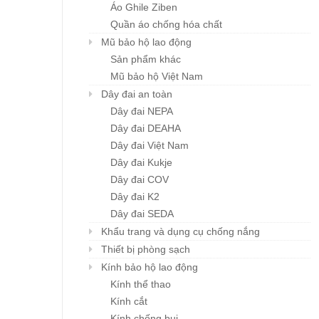
Áo Ghile Ziben
Quần áo chống hóa chất
Mũ bảo hộ lao động
Sản phẩm khác
Mũ bảo hộ Việt Nam
đa năng
Mũ BHLĐ ZIBEN H001
GIẦY HÀN QUỐC
Chi tiết
Chi tiết
Chi tiết
CASUAL ZB-S001
Dây đai an toàn
Giá: liên hệ
ệ
Giá: liên hệ
Dây đai NEPA
Dây đai DEAHA
Dây đai Việt Nam
Dây đai Kukje
Dây đai COV
Dây đai K2
Dây đai SEDA
Khẩu trang và dụng cụ chống nắng
Thiết bị phòng sạch
Kính bảo hộ lao động
Kính thể thao
Kính cắt
Kính chống bụi