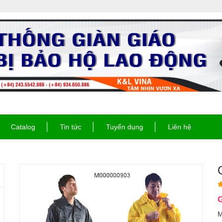
Catalog
Tin tức
Tuyển dụng
Liên hệ
G
M