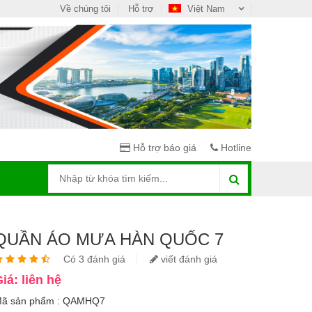
Về chúng tôi
Hỗ trợ
Việt Nam
Hỗ trợ báo giá
Hotline
QUẦN ÁO MƯA HÀN QUỐC 7
Có 3 đánh giá
viết đánh giá
iá: liên hệ
ã sản phẩm : QAMHQ7