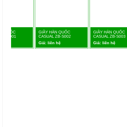
GIẦY HÀN QUỐC
GIẦY HÀN QUỐC
Chi tiết
Chi tiết
CASUAL ZB-S002
CASUAL ZB-S003
Giá: liên hệ
Giá: liên hệ
G