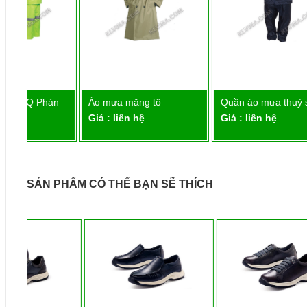
ản
Áo mưa măng tô
Quần áo mưa thuỷ sơn
Chi tiết
Chi tiết
Giá : liên hệ
Giá : liên hệ
G
SẢN PHẨM CÓ THỂ BẠN SẼ THÍCH