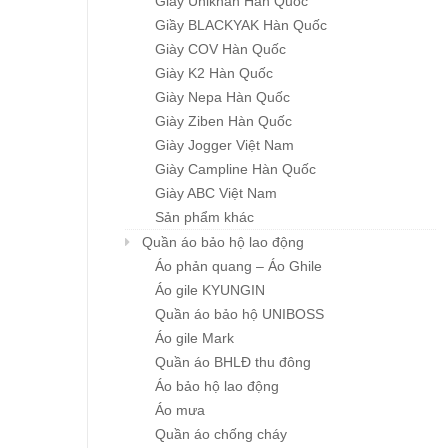
Giầy Unikhan Hàn Quốc
Giầy BLACKYAK Hàn Quốc
Giày COV Hàn Quốc
Giày K2 Hàn Quốc
Giày Nepa Hàn Quốc
Giày Ziben Hàn Quốc
Giày Jogger Việt Nam
natee MT-815
Quần áo mưa HQ 2
Quần áo mưa HQ Ph
Chi tiết
Chi tiết
Chi tiết
Quang
Giày Campline Hàn Quốc
ệ
Giá : liên hệ
Giá : liên hệ
Giày ABC Việt Nam
Sản phẩm khác
Quần áo bảo hộ lao động
Áo phản quang – Áo Ghile
Áo gile KYUNGIN
Quần áo bảo hộ UNIBOSS
Áo gile Mark
Quần áo BHLĐ thu đông
Áo bảo hộ lao động
Áo mưa
Quần áo chống cháy