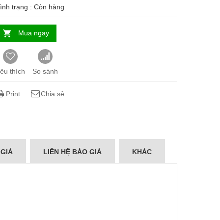
ình trạng :
Còn hàng
Mua ngay
êu thích
So sánh
Print
Chia sẻ
 GIÁ
LIÊN HỆ BÁO GIÁ
KHÁC