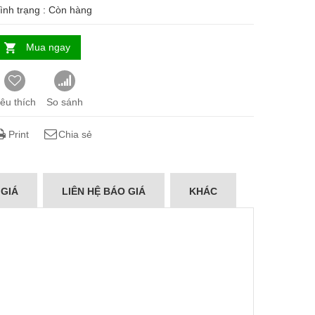
ình trạng :
Còn hàng
Mua ngay
êu thích
So sánh
Print
Chia sẻ
 GIÁ
LIÊN HỆ BÁO GIÁ
KHÁC