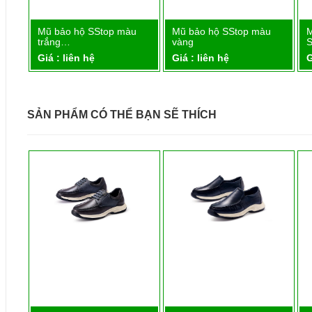
Mũ bảo hộ SStop màu
Mũ bảo hộ SStop màu
M
Chi tiết
Chi tiết
trắng…
vàng
Giá : liên hệ
Giá : liên hệ
G
SẢN PHẨM CÓ THỂ BẠN SẼ THÍCH