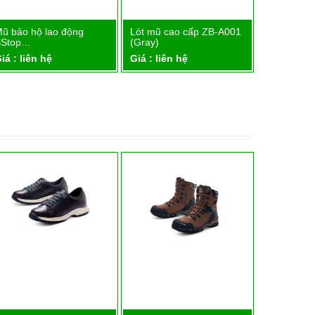
ũ bảo hộ lao động
Lót mũ cao cấp ZB-A001
Quai mũ 3
Chi tiết
Chi tiết
SStop…
(Gray)
Giá : liên 
iá : liên hệ
Giá : liên hệ