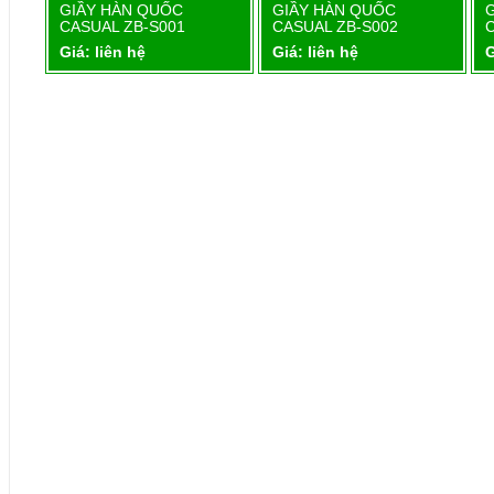
1
GIẦY HÀN QUỐC
GIẦY HÀN QUỐC
Chi tiết
Chi tiết
CASUAL ZB-S001
CASUAL ZB-S002
Giá: liên hệ
Giá: liên hệ
G