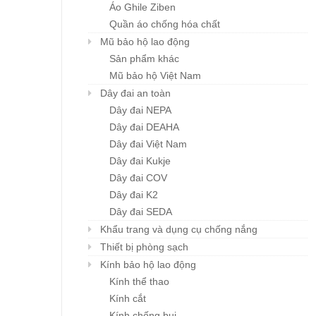
Khẩu trang đa năng
Mũ BHLĐ ZIBEN H00
Áo Ghile Ziben
Chi tiết
Chi tiết
Karnik
Giá: liên hệ
Quần áo chống hóa chất
Giá: liên hệ
Mũ bảo hộ lao động
Sản phẩm khác
Mũ bảo hộ Việt Nam
Dây đai an toàn
Dây đai NEPA
Dây đai DEAHA
Dây đai Việt Nam
Dây đai Kukje
Dây đai COV
Dây đai K2
Dây đai SEDA
Khẩu trang và dụng cụ chống nắng
Thiết bị phòng sạch
Kính bảo hộ lao động
Kính thể thao
Kính cắt
Kính chống bụi