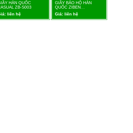
GIẦY HÀN QUỐC
GIẦY BẢO HỘ HÀN
GIẦY BẢO
Chi tiết
Chi tiết
CASUAL ZB-S003
QUỐC ZIBEN…
QUỐC ZI
iá: liên hệ
Giá: liên hệ
Giá: liên 