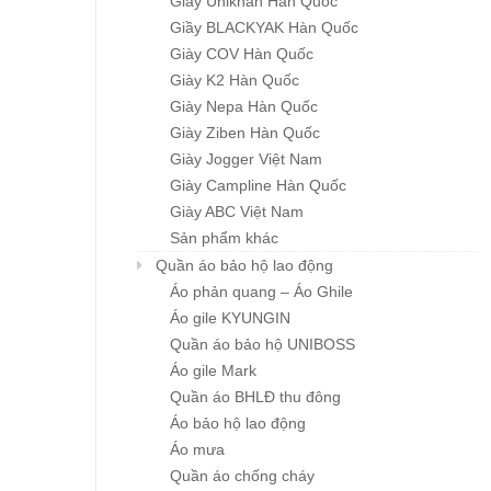
Giầy Unikhan Hàn Quốc
Giầy BLACKYAK Hàn Quốc
Mũ BHLĐ ZIBEN H001
Mũ bảo hộ SStop đa
Giày COV Hàn Quốc
Chi tiết
Chi tiết
dạng…
Giá : liên hệ
Giày K2 Hàn Quốc
Giá : liên hệ
Giày Nepa Hàn Quốc
Giày Ziben Hàn Quốc
Giày Jogger Việt Nam
Giày Campline Hàn Quốc
Giày ABC Việt Nam
Sản phẩm khác
Quần áo bảo hộ lao động
Áo phản quang – Áo Ghile
Áo gile KYUNGIN
Quần áo bảo hộ UNIBOSS
Áo gile Mark
Quần áo BHLĐ thu đông
Áo bảo hộ lao động
Áo mưa
Quần áo chống cháy