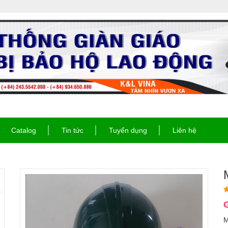
Catalog
Tin tức
Tuyển dụng
Liên hệ
G
M