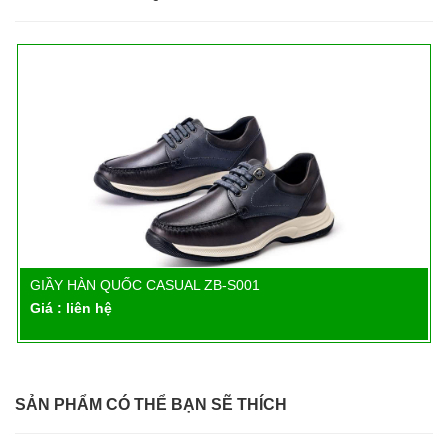
GIẦY HÀN QUỐC CASUAL ZB-S001
Chi tiết
Giá : liên hệ
SẢN PHẨM CÓ THỂ BẠN SẼ THÍCH