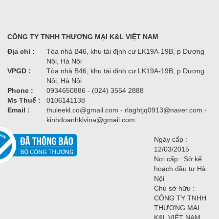
CÔNG TY TNHH THƯƠNG MẠI K&L VIỆT NAM
Địa chỉ :
Tòa nhà B46, khu tái định cư LK19A-19B, p Dương
Nội, Hà Nội
VPGD :
Tòa nhà B46, khu tái định cư LK19A-19B, p Dương
Nội, Hà Nội
Phone :
0934650886 - (024) 3554 2888
Ms Thuế :
0106141138
Email :
thuleekl.co@gmail.com - rlaghtjq0913@naver.com -
kinhdoanhklvina@gmail.com
Ngày cấp :
12/03/2015
Nơi cấp : Sở kế
hoạch đầu tư Hà
Nội
Chủ sở hữu :
CÔNG TY TNHH
THƯƠNG MẠI
K&L VIỆT NAM