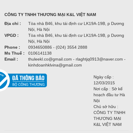
CÔNG TY TNHH THƯƠNG MẠI K&L VIỆT NAM
Địa chỉ :
Tòa nhà B46, khu tái định cư LK19A-19B, p Dương
Nội, Hà Nội
VPGD :
Tòa nhà B46, khu tái định cư LK19A-19B, p Dương
Nội, Hà Nội
Phone :
0934650886 - (024) 3554 2888
Ms Thuế :
0106141138
Email :
thuleekl.co@gmail.com - rlaghtjq0913@naver.com -
kinhdoanhklvina@gmail.com
Ngày cấp :
12/03/2015
Nơi cấp : Sở kế
hoạch đầu tư Hà
Nội
Chủ sở hữu :
CÔNG TY TNHH
THƯƠNG MẠI
K&L VIỆT NAM