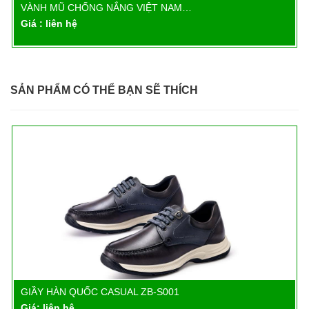
VÀNH MŨ CHỐNG NẮNG VIỆT NAM…
Chi tiết
Giá : liên hệ
SẢN PHẨM CÓ THỂ BẠN SẼ THÍCH
GIẦY HÀN QUỐC CASUAL ZB-S001
Chi tiết
Giá: liên hệ