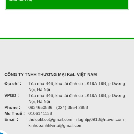
CÔNG TY TNHH THƯƠNG MẠI K&L VIỆT NAM
Địa chỉ :
Tòa nhà B46, khu tái định cư LK19A-19B, p Dương
Nội, Hà Nội
VPGD :
Tòa nhà B46, khu tái định cư LK19A-19B, p Dương
Nội, Hà Nội
Phone :
0934650886 - (024) 3554 2888
Ms Thuế :
0106141138
Email :
thuleekl.co@gmail.com - rlaghtjq0913@naver.com -
kinhdoanhklvina@gmail.com