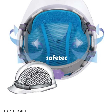
LÓT MŨ