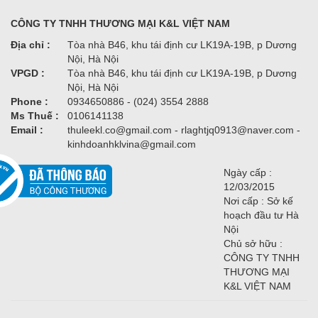
CÔNG TY TNHH THƯƠNG MẠI K&L VIỆT NAM
Địa chỉ :
Tòa nhà B46, khu tái định cư LK19A-19B, p Dương
Nội, Hà Nội
VPGD :
Tòa nhà B46, khu tái định cư LK19A-19B, p Dương
Nội, Hà Nội
Phone :
0934650886 - (024) 3554 2888
Ms Thuế :
0106141138
Email :
thuleekl.co@gmail.com - rlaghtjq0913@naver.com -
kinhdoanhklvina@gmail.com
Ngày cấp :
12/03/2015
Nơi cấp : Sở kế
hoạch đầu tư Hà
Nội
Chủ sở hữu :
CÔNG TY TNHH
THƯƠNG MẠI
K&L VIỆT NAM