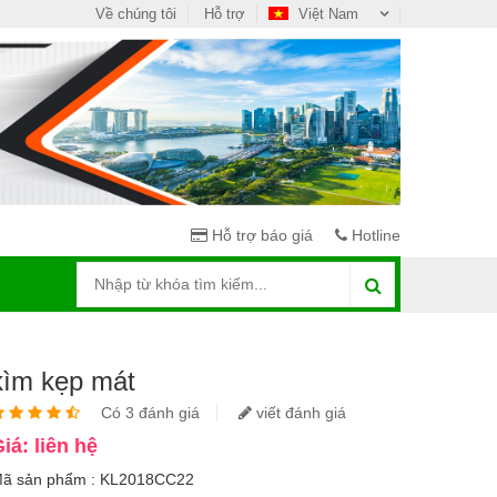
Về chúng tôi
Hỗ trợ
Việt Nam
Hỗ trợ báo giá
Hotline
kìm kẹp mát
Có 3 đánh giá
viết đánh giá
iá: liên hệ
ã sản phẩm : KL2018CC22