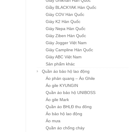
Giầy Unikhan Hàn Quốc
Giầy BLACKYAK Hàn Quốc
Giày COV Hàn Quốc
Giày K2 Hàn Quốc
Giày Nepa Hàn Quốc
Giày Ziben Hàn Quốc
Giày Jogger Việt Nam
Giày Campline Hàn Quốc
Giày ABC Việt Nam
Sản phẩm khác
Khẩu trang đa năng
Mũ BHLĐ ZIBEN H00
Quần áo bảo hộ lao động
Chi tiết
Chi tiết
Karnik
Giá: liên hệ
Áo phản quang – Áo Ghile
Giá: liên hệ
Áo gile KYUNGIN
Quần áo bảo hộ UNIBOSS
Áo gile Mark
Quần áo BHLĐ thu đông
Áo bảo hộ lao động
Áo mưa
Quần áo chống cháy