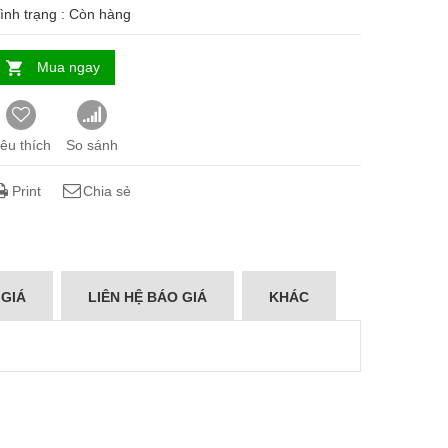
ình trạng :
Còn hàng
Mua ngay
êu thích
So sánh
Print
Chia sẻ
 GIÁ
LIÊN HỆ BÁO GIÁ
KHÁC