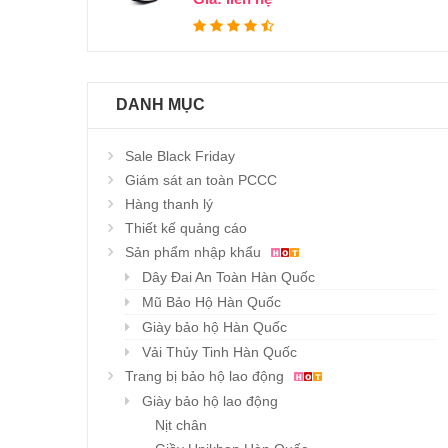
DANH MỤC
Sale Black Friday
Giám sát an toàn PCCC
Hàng thanh lý
Thiết kế quảng cáo
Sản phẩm nhập khẩu
Bộ quần áo tráng bạc
Bộ quần áo tráng bạc
Dây Đai An Toàn Hàn Quốc
Chi tiết
Chi tiết
KTFS1000…
KTFS500…
Mũ Bảo Hộ Hàn Quốc
Giá : liên hệ
Giá : liên hệ
Giày bảo hộ Hàn Quốc
Vải Thủy Tinh Hàn Quốc
Trang bị bảo hộ lao động
Giày bảo hộ lao động
Nịt chân