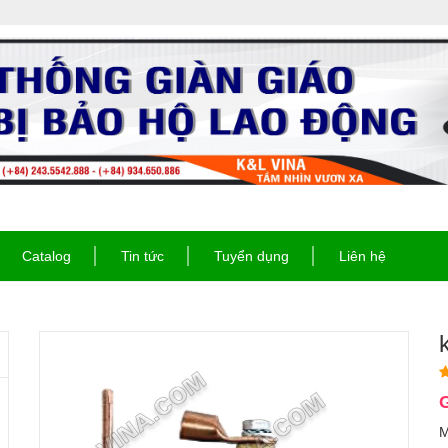
Catalog
Tin tức
Tuyển dụng
Liên hệ
G
M