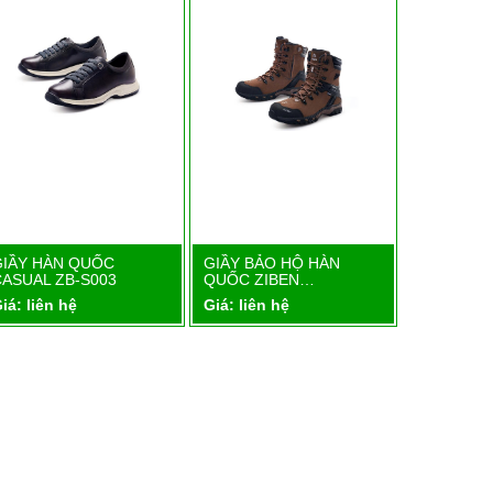
GIẦY HÀN QUỐC
GIẦY BẢO HỘ HÀN
GIẦY BẢO
Chi tiết
Chi tiết
CASUAL ZB-S003
QUỐC ZIBEN…
QUỐC ZI
iá: liên hệ
Giá: liên hệ
Giá: liên 