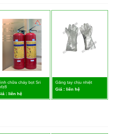
ình chữa cháy bọt Sri
Găng tay chịu nhiệt
Chăn dập 
Chi tiết
Chi tiết
fz8
Giá : liên hệ
Giá : liên 
iá : liên hệ