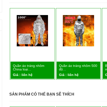
Quần áo tráng nhôm
Quần áo tráng nhôm 500
B
Chi tiết
Chi tiết
China loại…
độ…
m
Giá : liên hệ
Giá : liên hệ
G
SẢN PHẨM CÓ THỂ BẠN SẼ THÍCH