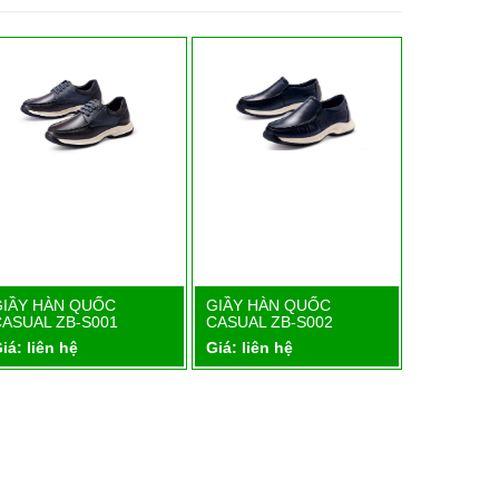
C
GIẦY HÀN QUỐC
GIẦY HÀN QUỐC
tiết
Chi tiết
Chi tiết
01
CASUAL ZB-S002
CASUAL ZB-S003
Giá: liên hệ
Giá: liên hệ