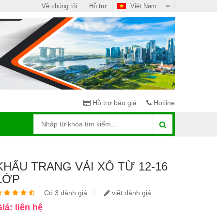
Về chúng tôi
Hỗ trợ
Việt Nam
Hỗ trợ báo giá
Hotline
KHẨU TRANG VẢI XÔ TỪ 12-16
LỚP
Có 3 đánh giá
viết đánh giá
iá: liên hệ