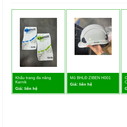
trang đa năng
Mũ BHLĐ ZIBEN H001
GIẦY HÀN QUỐ
Chi tiết
Chi tiết
Chi 
CASUAL ZB-S0
Giá: liên hệ
iên hệ
Giá: liên hệ