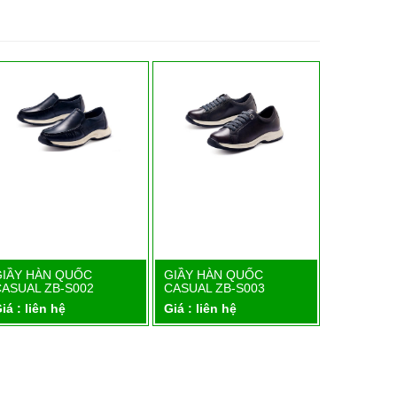
C
GIẦY HÀN QUỐC
GIẦY BẢO HỘ HÀN
iết
Chi tiết
Chi tiết
2
CASUAL ZB-S003
QUỐC ZIBEN…
Giá : liên hệ
Giá : liên hệ