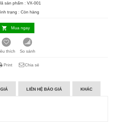
ã sản phẩm : VX-001
ình trạng :
Còn hàng
Mua ngay
êu thích
So sánh
Print
Chia sẻ
 GIÁ
LIÊN HỆ BÁO GIÁ
KHÁC