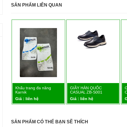
SẢN PHẨM LIÊN QUAN
ang đa năng
GIẦY HÀN QUỐC
GIẦY HÀN QUỐ
Chi tiết
Chi tiết
Chi t
CASUAL ZB-S001
CASUAL ZB-S00
iên hệ
Giá : liên hệ
Giá : liên hệ
SẢN PHẨM CÓ THỂ BẠN SẼ THÍCH