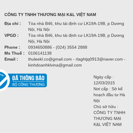
CÔNG TY TNHH THƯƠNG MẠI K&L VIỆT NAM
Địa chỉ :
Tòa nhà B46, khu tái định cư LK19A-19B, p Dương
Nội, Hà Nội
VPGD :
Tòa nhà B46, khu tái định cư LK19A-19B, p Dương
Nội, Hà Nội
Phone :
0934650886 - (024) 3554 2888
Ms Thuế :
0106141138
Email :
thuleekl.co@gmail.com - rlaghtjq0913@naver.com -
kinhdoanhklvina@gmail.com
Ngày cấp :
12/03/2015
Nơi cấp : Sở kế
hoạch đầu tư Hà
Nội
Chủ sở hữu :
CÔNG TY TNHH
THƯƠNG MẠI
K&L VIỆT NAM