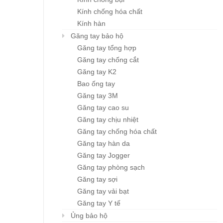
Kính chống hóa chất
Kính hàn
Găng tay bảo hộ
GIẦY HÀN QUỐC
GIẦY HÀN QUỐC
Chi tiết
Chi tiết
Găng tay tổng hợp
UNIKHAN UK-808
UNIKHAN TS3-202
Găng tay chống cắt
Giá : liên hệ
Giá : liên hệ
Găng tay K2
Bao ống tay
Găng tay 3M
Găng tay cao su
Găng tay chịu nhiệt
Găng tay chống hóa chất
Găng tay hàn da
Găng tay Jogger
Găng tay phòng sạch
Găng tay sợi
Găng tay vải bạt
Găng tay Y tế
Ủng bảo hộ