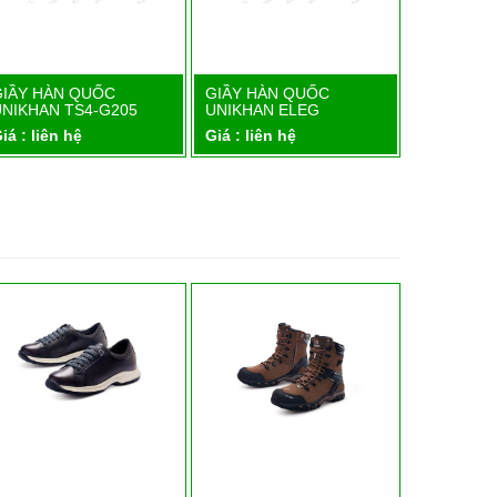
GIẦY HÀN QUỐC
GIẦY HÀN QUỐC
GIẦY HÀN
Chi tiết
Chi tiết
UNIKHAN TS4-G205
UNIKHAN ELEG
UNIKHAN 
iá : liên hệ
Giá : liên hệ
Giá : liên 