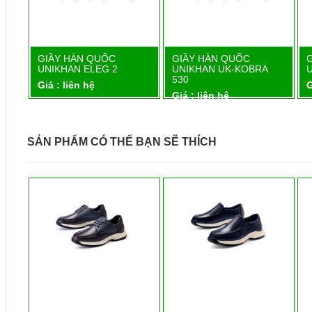
GIẦY HÀN QUỐC
GIẦY HÀN QUỐC
Chi tiết
Chi tiết
UNIKHAN ELEG 2
UNIKHAN UK-KOBRA
530
Giá : liên hệ
G
Giá : liên hệ
SẢN PHẨM CÓ THỂ BẠN SẼ THÍCH