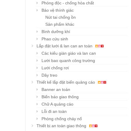
Phòng độc - chống hóa chất
Bảo vệ thính giác
Khẩu trang đa năng
Mũ BHLĐ ZIBEN H00
Chi tiết
Chi tiết
Nút tai chống ồn
Karnik
Giá: liên hệ
Sản phẩm khác
Giá: liên hệ
Bình dưỡng khí
Phao cứu sinh
Lắp đặt lưới & lan can an toàn
Các kiểu giàn giáo và lan can
Lưới bao quanh công trường
Lưới chống rơi
Dây treo
Thiết kế lắp đặt biển quảng cáo
Banner an toàn
Biển báo giao thông
Chữ A quảng cáo
Lỗi đi an toàn
Phòng chống cháy nổ
Thiết bị an toàn giao thông