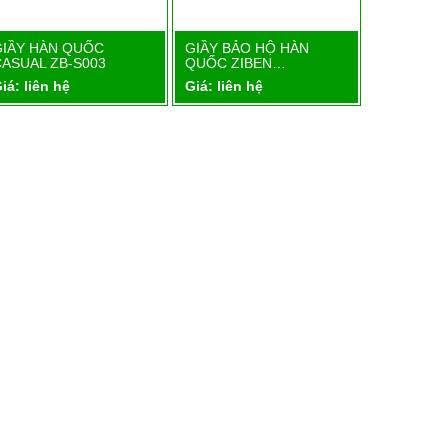
GIẦY HÀN QUỐC
GIẦY BẢO HỘ HÀN
GIẦY BẢO
Chi tiết
Chi tiết
CASUAL ZB-S003
QUỐC ZIBEN…
QUỐC ZI
iá: liên hệ
Giá: liên hệ
Giá: liên 