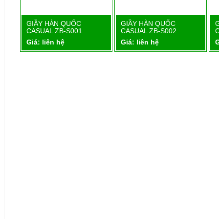
1
GIẦY HÀN QUỐC
GIẦY HÀN QUỐC
Chi tiết
Chi tiết
CASUAL ZB-S001
CASUAL ZB-S002
Giá: liên hệ
Giá: liên hệ
G