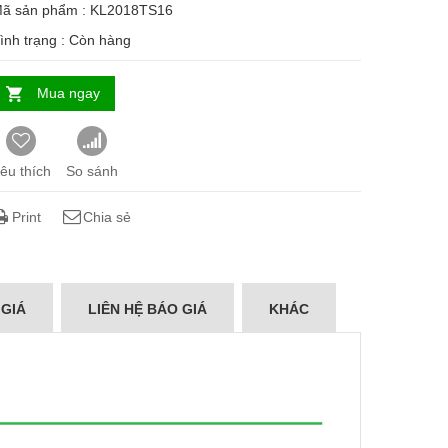
ã sản phẩm : KL2018TS16
ình trạng :
Còn hàng
Mua ngay
êu thích
So sánh
Print
Chia sẻ
 GIÁ
LIÊN HỆ BÁO GIÁ
KHÁC