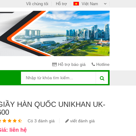
Về chúng tôi
Hỗ trợ
Việt Nam
Hỗ trợ báo giá
Hotline
GIẦY HÀN QUỐC UNIKHAN UK-
600
Có 3 đánh giá
viết đánh giá
iá: liên hệ