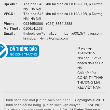
Địa chỉ :
Tòa nhà B46, khu tái định cư LK19A-19B, p Dương
Nội, Hà Nội
VPGD :
Tòa nhà B46, khu tái định cư LK19A-19B, p Dương
Nội, Hà Nội
Phone :
0934650886 - (024) 3554 2888
Ms Thuế :
0106141138
Email :
thuleekl.co@gmail.com - rlaghtjq0913@naver.com -
kinhdoanhklvina@gmail.com
Ngày cấp :
12/03/2015
Nơi cấp : Sở kế
hoạch đầu tư Hà
Nội
Chủ sở hữu :
CÔNG TY TNHH
THƯƠNG MẠI
K&L VIỆT NAM
Chính sách bảo mật
|
Chính sách bảo hành |
Copyrights © 2019
Chính sách đổi trả hàng |
Chính sách vận chuyển |
K&L VIỆT
Quy định hình thức thanh toán |
NAM. All Rights Reserved.