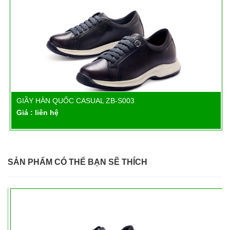
GIẦY HÀN QUỐC CASUAL ZB-S003
Chi tiết
Giá : liên hệ
SẢN PHẨM CÓ THỂ BẠN SẼ THÍCH