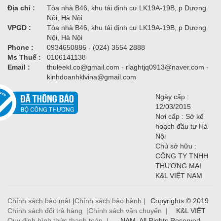
Địa chỉ :
Tòa nhà B46, khu tái định cư LK19A-19B, p Dương
Nội, Hà Nội
VPGD :
Tòa nhà B46, khu tái định cư LK19A-19B, p Dương
Nội, Hà Nội
Phone :
0934650886 - (024) 3554 2888
Ms Thuế :
0106141138
Email :
thuleekl.co@gmail.com - rlaghtjq0913@naver.com -
kinhdoanhklvina@gmail.com
Ngày cấp :
12/03/2015
Nơi cấp : Sở kế
hoạch đầu tư Hà
Nội
Chủ sở hữu :
CÔNG TY TNHH
THƯƠNG MẠI
K&L VIỆT NAM
Chính sách bảo mật
|
Chính sách bảo hành |
Copyrights © 2019
Chính sách đổi trả hàng |
Chính sách vận chuyển |
K&L VIỆT
Quy định hình thức thanh toán |
NAM. All Rights Reserved.