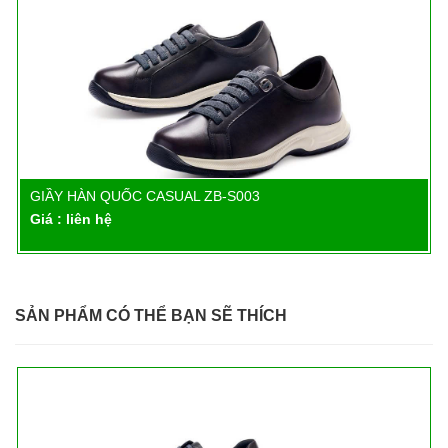
GIẦY BẢO HỘ HÀN QUỐC ZIBEN…
Chi tiết
Giá : liên hệ
SẢN PHẨM CÓ THỂ BẠN SẼ THÍCH