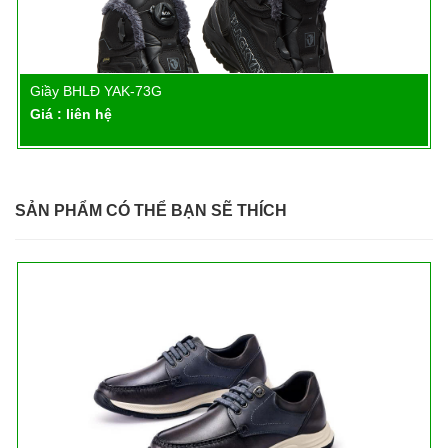
Giầy BHLĐ YAK-73G
Chi tiết
Giá : liên hệ
SẢN PHẨM CÓ THỂ BẠN SẼ THÍCH