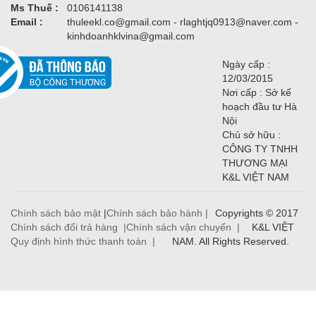
Ms Thuế :
0106141138
Email :
thuleekl.co@gmail.com - rlaghtjq0913@naver.com -
kinhdoanhklvina@gmail.com
Ngày cấp :
12/03/2015
Nơi cấp : Sở kế
hoạch đầu tư Hà
Nội
Chủ sở hữu :
CÔNG TY TNHH
THƯƠNG MẠI
K&L VIỆT NAM
Chính sách bảo mật
|
Chính sách bảo hành |
Copyrights © 2017
Chính sách đổi trả hàng |
Chính sách vận chuyển |
K&L VIỆT
Quy định hình thức thanh toán |
NAM. All Rights Reserved.