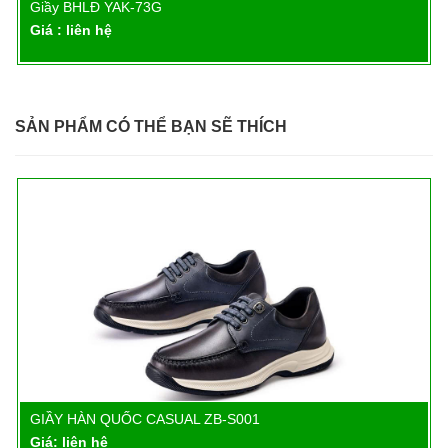
Giầy BHLĐ YAK-72
Chi tiết
Giá : liên hệ
SẢN PHẨM CÓ THỂ BẠN SẼ THÍCH
GIẦY HÀN QUỐC CASUAL ZB-S002
Chi tiết
Giá: liên hệ