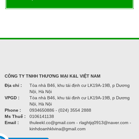
CÔNG TY TNHH THƯƠNG MẠI K&L VIỆT NAM
Địa chỉ :
Tòa nhà B46, khu tái định cư LK19A-19B, p Dương
Nội, Hà Nội
VPGD :
Tòa nhà B46, khu tái định cư LK19A-19B, p Dương
Nội, Hà Nội
Phone :
0934650886 - (024) 3554 2888
Ms Thuế :
0106141138
Email :
thuleekl.co@gmail.com - rlaghtjq0913@naver.com -
kinhdoanhklvina@gmail.com