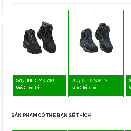
Giầy BHLĐ YAK-73G
Giầy BHLĐ YAK-72
G
Chi tiết
Chi tiết
Giá : liên hệ
Giá : liên hệ
G
SẢN PHẨM CÓ THỂ BẠN SẼ THÍCH