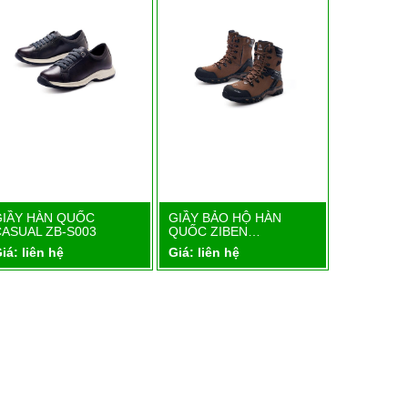
GIẦY HÀN QUỐC
GIẦY BẢO HỘ HÀN
GIẦY BẢO
Chi tiết
Chi tiết
CASUAL ZB-S003
QUỐC ZIBEN…
QUỐC ZI
iá: liên hệ
Giá: liên hệ
Giá: liên 