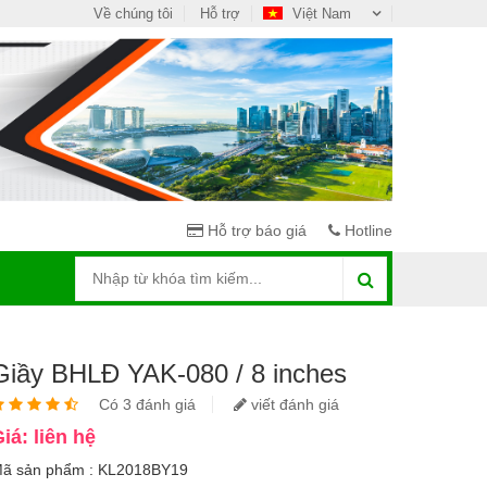
Về chúng tôi
Hỗ trợ
Việt Nam
Hỗ trợ báo giá
Hotline
Giầy BHLĐ YAK-080 / 8 inches
Có 3 đánh giá
viết đánh giá
iá: liên hệ
ã sản phẩm : KL2018BY19