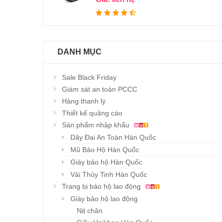
DANH MỤC
Sale Black Friday
Giám sát an toàn PCCC
Hàng thanh lý
Thiết kế quảng cáo
Sản phẩm nhập khẩu
Giầy BHLĐ YAK-010
Giầy BHLĐ YAK-74D
Dây Đai An Toàn Hàn Quốc
Chi tiết
Chi tiết
Giá : liên hệ
Giá : liên hệ
Mũ Bảo Hộ Hàn Quốc
Giày bảo hộ Hàn Quốc
Vải Thủy Tinh Hàn Quốc
Trang bị bảo hộ lao động
Giày bảo hộ lao động
Nịt chân