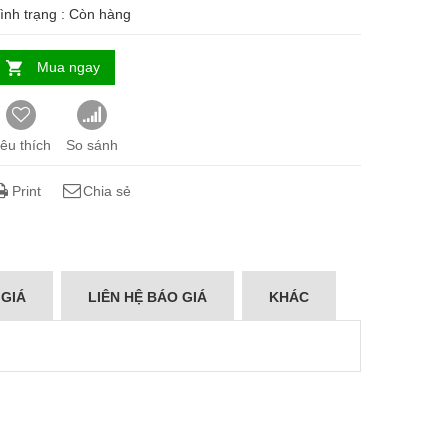
ình trạng :
Còn hàng
Mua ngay
êu thích
So sánh
Print
Chia sẻ
 GIÁ
LIÊN HỆ BÁO GIÁ
KHÁC