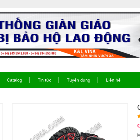
Catalog
Tin tức
Tuyển dụng
Liên hệ
G
M