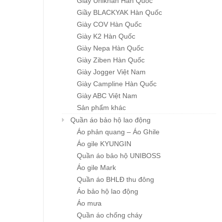
Giầy Unikhan Hàn Quốc
Giầy BLACKYAK Hàn Quốc
Giày COV Hàn Quốc
Giày K2 Hàn Quốc
Giày Nepa Hàn Quốc
Giày Ziben Hàn Quốc
Giày Jogger Việt Nam
Giày Campline Hàn Quốc
Giày ABC Việt Nam
Sản phẩm khác
Khẩu trang đa năng
Mũ BHLĐ ZIBEN H00
Quần áo bảo hộ lao động
Chi tiết
Chi tiết
Karnik
Giá: liên hệ
Áo phản quang – Áo Ghile
Giá: liên hệ
Áo gile KYUNGIN
Quần áo bảo hộ UNIBOSS
Áo gile Mark
Quần áo BHLĐ thu đông
Áo bảo hộ lao động
Áo mưa
Quần áo chống cháy