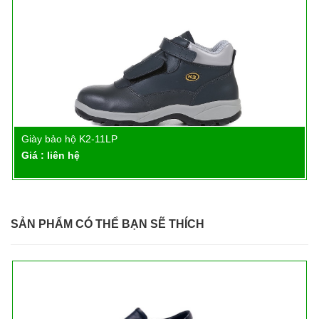
Giày bảo hộ K2-11LP
Chi tiết
Giá : liên hệ
SẢN PHẨM CÓ THỂ BẠN SẼ THÍCH