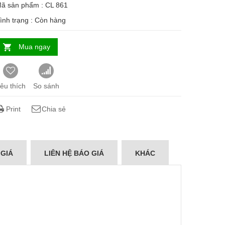
ã sản phẩm : CL 861
ình trạng :
Còn hàng
Mua ngay
êu thích
So sánh
Print
Chia sẻ
 GIÁ
LIÊN HỆ BÁO GIÁ
KHÁC