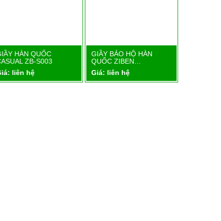
GIẦY HÀN QUỐC
GIẦY BẢO HỘ HÀN
GIẦY BẢO
Chi tiết
Chi tiết
CASUAL ZB-S003
QUỐC ZIBEN…
QUỐC ZI
iá: liên hệ
Giá: liên hệ
Giá: liên 