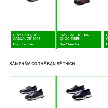
GIẦY HÀN QUỐC
GIẦY BẢO HỘ HÀN
Chi tiết
Chi tiết
CASUAL ZB-S003
QUỐC ZIBEN…
Giá : liên hệ
Giá : liên hệ
G
SẢN PHẨM CÓ THỂ BẠN SẼ THÍCH