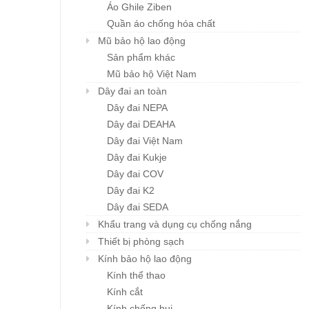
Áo Ghile Ziben
Quần áo chống hóa chất
Mũ bảo hộ lao động
Sản phẩm khác
Mũ bảo hộ Việt Nam
Khẩu trang đa năng
Mũ BHLĐ ZIBEN H00
Chi tiết
Chi tiết
Karnik
Dây đai an toàn
Giá: liên hệ
Giá: liên hệ
Dây đai NEPA
Dây đai DEAHA
Dây đai Việt Nam
Dây đai Kukje
Dây đai COV
Dây đai K2
Dây đai SEDA
Khẩu trang và dụng cụ chống nắng
Thiết bị phòng sạch
Kính bảo hộ lao động
Kính thể thao
Kính cắt
Kính chống bụi