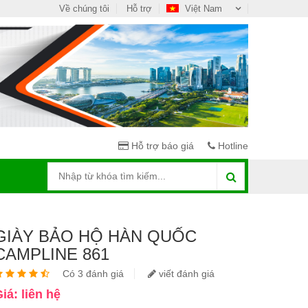
Về chúng tôi
Hỗ trợ
Việt Nam
Hỗ trợ báo giá
Hotline
GIÀY BẢO HỘ HÀN QUỐC
CAMPLINE 861
Có 3 đánh giá
viết đánh giá
iá: liên hệ