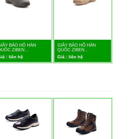
GIẦY BẢO HỘ HÀN
GIẦY BẢO HỘ HÀN
GIẦY BẢO
Chi tiết
Chi tiết
QUỐC ZIBEN…
QUỐC ZIBEN…
QUỐC ZI
iá : liên hệ
Giá : liên hệ
Giá : liên 