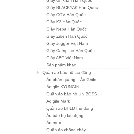
Giầy Unikhan Hàn Quốc
Giầy BLACKYAK Hàn Quốc
Giày COV Hàn Quốc
Giày K2 Hàn Quốc
Giày Nepa Hàn Quốc
Giày Ziben Hàn Quốc
GIẦY HÀN QUỐC
Giày Jogger Việt Nam
GIẦY HÀN QUỐC
Chi tiết
Chi tiết
CASUAL ZB-S001
CASUAL ZB-S002
Giày Campline Hàn Quốc
Giá : liên hệ
Giá : liên hệ
Giày ABC Việt Nam
Sản phẩm khác
Quần áo bảo hộ lao động
Áo phản quang – Áo Ghile
Áo gile KYUNGIN
Quần áo bảo hộ UNIBOSS
Áo gile Mark
Quần áo BHLĐ thu đông
Áo bảo hộ lao động
Áo mưa
Quần áo chống cháy