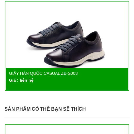
GIẦY HÀN QUỐC CASUAL ZB-S003
Chi tiết
Giá : liên hệ
SẢN PHẨM CÓ THỂ BẠN SẼ THÍCH