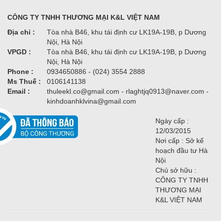
CÔNG TY TNHH THƯƠNG MẠI K&L VIỆT NAM
Địa chỉ :
Tòa nhà B46, khu tái định cư LK19A-19B, p Dương
Nội, Hà Nội
VPGD :
Tòa nhà B46, khu tái định cư LK19A-19B, p Dương
Nội, Hà Nội
Phone :
0934650886 - (024) 3554 2888
Ms Thuế :
0106141138
Email :
thuleekl.co@gmail.com - rlaghtjq0913@naver.com -
kinhdoanhklvina@gmail.com
Ngày cấp :
12/03/2015
Nơi cấp : Sở kế
hoạch đầu tư Hà
Nội
Chủ sở hữu :
CÔNG TY TNHH
THƯƠNG MẠI
K&L VIỆT NAM