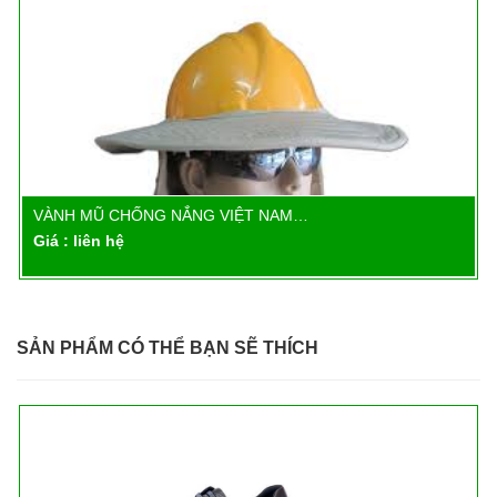
VÀNH MŨ CHỐNG NẮNG VIỆT NAM…
Chi tiết
Giá : liên hệ
SẢN PHẨM CÓ THỂ BẠN SẼ THÍCH