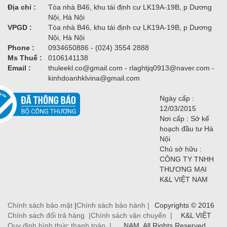
Địa chỉ :
Tòa nhà B46, khu tái định cư LK19A-19B, p Dương
Nội, Hà Nội
VPGD :
Tòa nhà B46, khu tái định cư LK19A-19B, p Dương
Nội, Hà Nội
Phone :
0934650886 - (024) 3554 2888
Ms Thuế :
0106141138
Email :
thuleekl.co@gmail.com - rlaghtjq0913@naver.com -
kinhdoanhklvina@gmail.com
Ngày cấp :
12/03/2015
Nơi cấp : Sở kế
hoạch đầu tư Hà
Nội
Chủ sở hữu :
CÔNG TY TNHH
THƯƠNG MẠI
K&L VIỆT NAM
Chính sách bảo mật
|
Chính sách bảo hành |
Copyrights © 2016
Chính sách đổi trả hàng |
Chính sách vận chuyển |
K&L VIỆT
Quy định hình thức thanh toán |
NAM. All Rights Reserved.