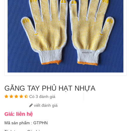
GĂNG TAY PHỦ HẠT NHỰA
Có 3 đánh giá
viết đánh giá
Giá: liên hệ
Mã sản phẩm : GTPHN