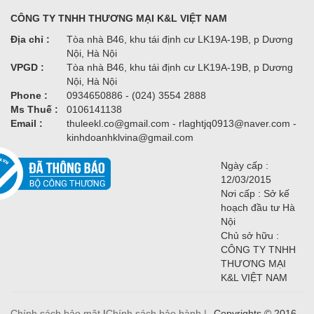
CÔNG TY TNHH THƯƠNG MẠI K&L VIỆT NAM
Địa chỉ :
Tòa nhà B46, khu tái định cư LK19A-19B, p Dương
Nội, Hà Nội
VPGD :
Tòa nhà B46, khu tái định cư LK19A-19B, p Dương
Nội, Hà Nội
Phone :
0934650886 - (024) 3554 2888
Ms Thuế :
0106141138
Email :
thuleekl.co@gmail.com - rlaghtjq0913@naver.com -
kinhdoanhklvina@gmail.com
Ngày cấp :
12/03/2015
Nơi cấp : Sở kế
hoạch đầu tư Hà
Nội
Chủ sở hữu :
CÔNG TY TNHH
THƯƠNG MẠI
K&L VIỆT NAM
Chính sách bảo mật
|
Chính sách bảo hành |
Copyrights © 2016