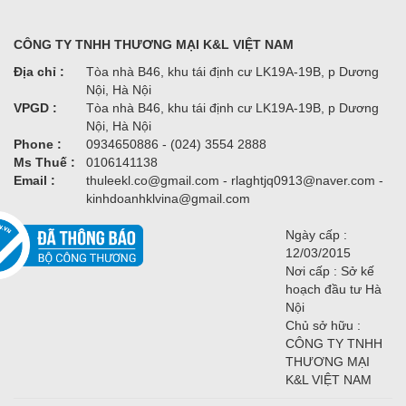
CÔNG TY TNHH THƯƠNG MẠI K&L VIỆT NAM
Địa chỉ :
Tòa nhà B46, khu tái định cư LK19A-19B, p Dương
Nội, Hà Nội
VPGD :
Tòa nhà B46, khu tái định cư LK19A-19B, p Dương
Nội, Hà Nội
Phone :
0934650886 - (024) 3554 2888
Ms Thuế :
0106141138
Email :
thuleekl.co@gmail.com - rlaghtjq0913@naver.com -
kinhdoanhklvina@gmail.com
Ngày cấp :
12/03/2015
Nơi cấp : Sở kế
hoạch đầu tư Hà
Nội
Chủ sở hữu :
CÔNG TY TNHH
THƯƠNG MẠI
K&L VIỆT NAM