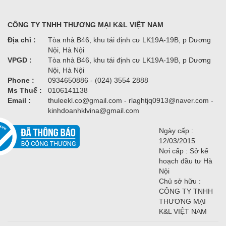
CÔNG TY TNHH THƯƠNG MẠI K&L VIỆT NAM
Địa chỉ :
Tòa nhà B46, khu tái định cư LK19A-19B, p Dương
Nội, Hà Nội
VPGD :
Tòa nhà B46, khu tái định cư LK19A-19B, p Dương
Nội, Hà Nội
Phone :
0934650886 - (024) 3554 2888
Ms Thuế :
0106141138
Email :
thuleekl.co@gmail.com - rlaghtjq0913@naver.com -
kinhdoanhklvina@gmail.com
Ngày cấp :
12/03/2015
Nơi cấp : Sở kế
hoạch đầu tư Hà
Nội
Chủ sở hữu :
CÔNG TY TNHH
THƯƠNG MẠI
K&L VIỆT NAM