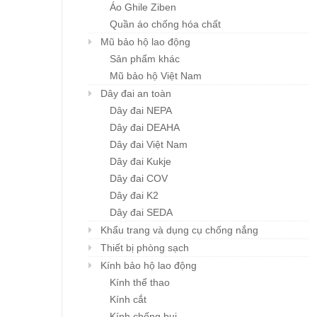
Khẩu trang đa năng
Mũ BHLĐ ZIBEN H00
Áo Ghile Ziben
Chi tiết
Chi tiết
Karnik
Giá: liên hệ
Quần áo chống hóa chất
Giá: liên hệ
Mũ bảo hộ lao động
Sản phẩm khác
Mũ bảo hộ Việt Nam
Dây đai an toàn
Dây đai NEPA
Dây đai DEAHA
Dây đai Việt Nam
Dây đai Kukje
Dây đai COV
Dây đai K2
Dây đai SEDA
Khẩu trang và dụng cụ chống nắng
Thiết bị phòng sạch
Kính bảo hộ lao động
Kính thể thao
Kính cắt
Kính chống bụi