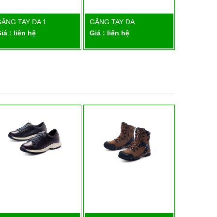
ĂNG TAY DA 1
GĂNG TAY DA
GĂNG TAY
Chi tiết
Chi tiết
PHÁP 2…
iá : liên hệ
Giá : liên hệ
Giá : liên 