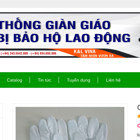
Catalog
Tin tức
Tuyển dụng
Liên hệ
G
M