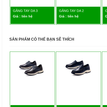
ÀN
GĂNG TAY DA 3
GĂNG TAY DA 2
G
Chi tiết
Chi tiết
Giá : liên hệ
Giá : liên hệ
G
SẢN PHẨM CÓ THỂ BẠN SẼ THÍCH