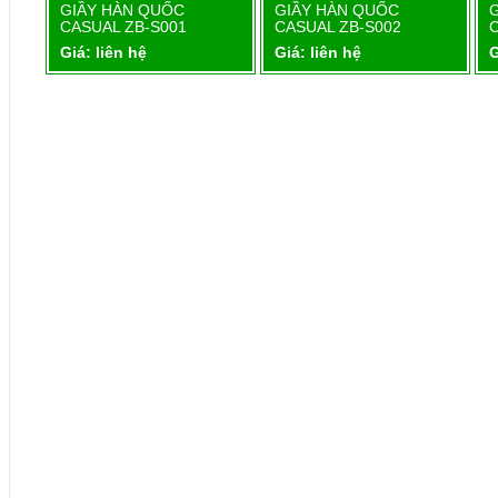
1
GIẦY HÀN QUỐC
GIẦY HÀN QUỐC
Chi tiết
Chi tiết
CASUAL ZB-S001
CASUAL ZB-S002
Giá: liên hệ
Giá: liên hệ
G