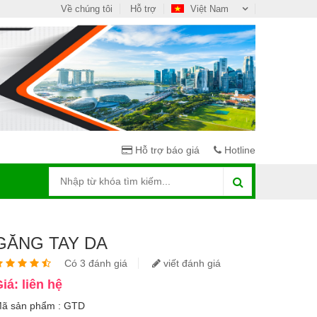
Về chúng tôi
Hỗ trợ
Việt Nam
Hỗ trợ báo giá
Hotline
GĂNG TAY DA
Có 3 đánh giá
viết đánh giá
iá: liên hệ
ã sản phẩm : GTD