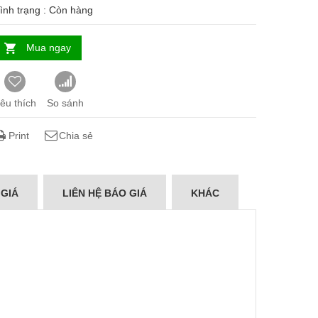
ình trạng :
Còn hàng
Mua ngay
êu thích
So sánh
Print
Chia sẻ
 GIÁ
LIÊN HỆ BÁO GIÁ
KHÁC