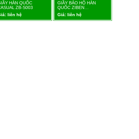
GIẦY HÀN QUỐC
GIẦY BẢO HỘ HÀN
GIẦY BẢO
Chi tiết
Chi tiết
CASUAL ZB-S003
QUỐC ZIBEN…
QUỐC ZI
iá: liên hệ
Giá: liên hệ
Giá: liên 