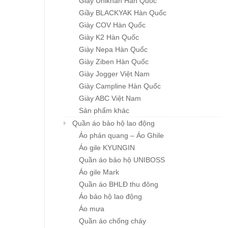
Giầy Unikhan Hàn Quốc
Giầy BLACKYAK Hàn Quốc
GĂNG TAY HÀN HQ
GĂNG TAY G-MAX H
Giày COV Hàn Quốc
Chi tiết
Chi tiết
QUỐC
Giá : liên hệ
Giày K2 Hàn Quốc
Giá : liên hệ
Giày Nepa Hàn Quốc
Giày Ziben Hàn Quốc
Giày Jogger Việt Nam
Giày Campline Hàn Quốc
Giày ABC Việt Nam
Sản phẩm khác
Quần áo bảo hộ lao động
Áo phản quang – Áo Ghile
Áo gile KYUNGIN
Quần áo bảo hộ UNIBOSS
Áo gile Mark
Quần áo BHLĐ thu đông
Áo bảo hộ lao động
Áo mưa
Quần áo chống cháy