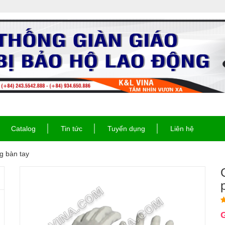
Catalog
Tin tức
Tuyển dụng
Liên hệ
g bàn tay
G