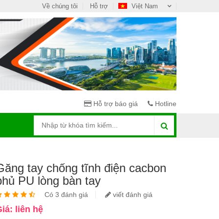
Về chúng tôi
Hỗ trợ
Việt Nam
Hỗ trợ báo giá
Hotline
Găng tay chống tĩnh điện cacbon
phủ PU lòng bàn tay
Có 3 đánh giá
viết đánh giá
iá: liên hệ