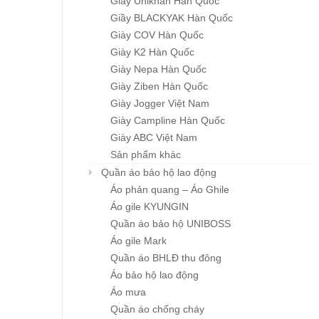
Giầy Unikhan Hàn Quốc
Giầy BLACKYAK Hàn Quốc
Giày COV Hàn Quốc
Giày K2 Hàn Quốc
Giày Nepa Hàn Quốc
Giày Ziben Hàn Quốc
Giày Jogger Việt Nam
Giày Campline Hàn Quốc
Giày ABC Việt Nam
Sản phẩm khác
Khẩu trang đa năng
Mũ BHLĐ ZIBEN H00
Quần áo bảo hộ lao động
Chi tiết
Chi tiết
Karnik
Giá: liên hệ
Áo phản quang – Áo Ghile
Giá: liên hệ
Áo gile KYUNGIN
Quần áo bảo hộ UNIBOSS
Áo gile Mark
Quần áo BHLĐ thu đông
Áo bảo hộ lao động
Áo mưa
Quần áo chống cháy