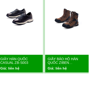
GIẦY HÀN QUỐC
GIẦY BẢO HỘ HÀN
GIẦY BẢO
Chi tiết
Chi tiết
CASUAL ZB-S003
QUỐC ZIBEN…
QUỐC ZI
iá: liên hệ
Giá: liên hệ
Giá: liên 