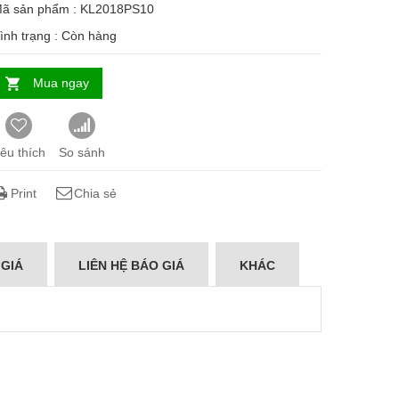
ã sản phẩm : KL2018PS10
ình trạng :
Còn hàng
Mua ngay
êu thích
So sánh
Print
Chia sẻ
 GIÁ
LIÊN HỆ BÁO GIÁ
KHÁC