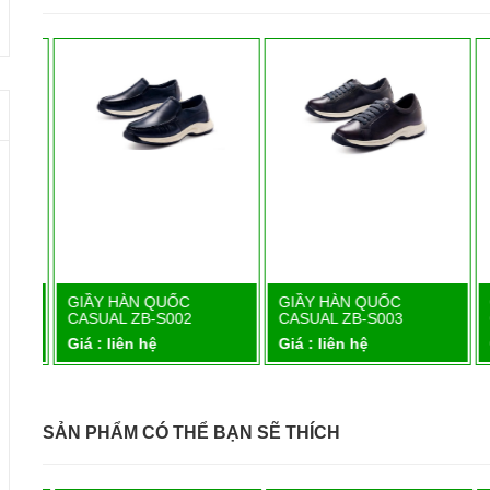
GIẦY HÀN QUỐC
GIẦY HÀN QUỐC
Chi tiết
Chi tiết
CASUAL ZB-S002
CASUAL ZB-S003
Giá : liên hệ
Giá : liên hệ
G
SẢN PHẨM CÓ THỂ BẠN SẼ THÍCH