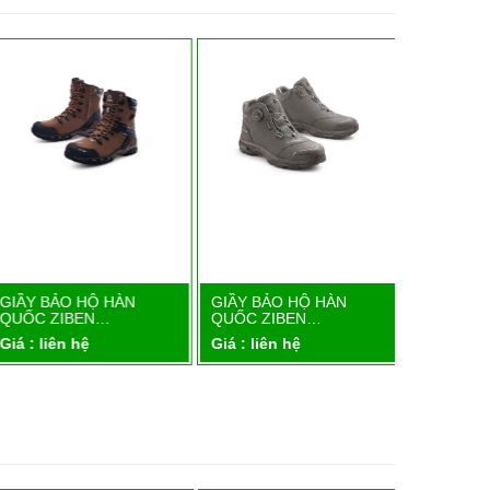
GIẦY BẢO HỘ HÀN
GIẦY BẢO HỘ HÀN
GIẦY BẢO
Chi tiết
Chi tiết
QUỐC ZIBEN…
QUỐC ZIBEN…
QUỐC ZI
iá : liên hệ
Giá : liên hệ
Giá : liên 