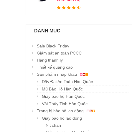
DANH MỤC
Sale Black Friday
Giám sát an toàn PCCC
Hàng thanh lý
Thiết kế quảng cáo
Sản phẩm nhập khẩu
Khẩu trang đa năng
GIẦY HÀN QUỐC
Dây Đai An Toàn Hàn Quốc
Chi tiết
Chi tiết
Karnik
CASUAL ZB-S001
Mũ Bảo Hộ Hàn Quốc
Giá : liên hệ
Giá : liên hệ
Giày bảo hộ Hàn Quốc
Vải Thủy Tinh Hàn Quốc
Trang bị bảo hộ lao động
Giày bảo hộ lao động
Nịt chân