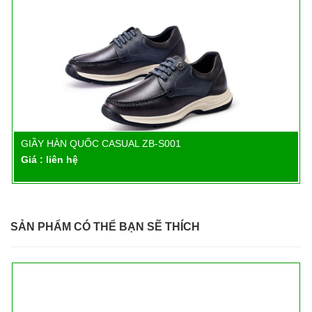
GIẦY HÀN QUỐC CASUAL ZB-S001
Chi tiết
Giá : liên hệ
SẢN PHẨM CÓ THỂ BẠN SẼ THÍCH