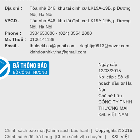
Địa chỉ :
Tòa nhà B46, khu tái định cư LK19A-19B, p Dương
Nội, Hà Nội
VPGD :
Tòa nhà B46, khu tái định cư LK19A-19B, p Dương
Nội, Hà Nội
Phone :
0934650886 - (024) 3554 2888
Ms Thuế :
0106141138
Email :
thuleekl.co@gmail.com - rlaghtjq0913@naver.com -
kinhdoanhklvina@gmail.com
Ngày cấp :
12/03/2015
Nơi cấp : Sở kế
hoạch đầu tư Hà
Nội
Chủ sở hữu :
CÔNG TY TNHH
THƯƠNG MẠI
K&L VIỆT NAM
Chính sách bảo mật
|
Chính sách bảo hành |
Copyrights © 2016
Chính sách đổi trả hàng |
Chính sách vận chuyển |
K&L VIỆT