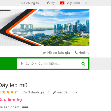
Về chúng tôi
Hỗ trợ
Việt Nam
Hỗ trợ báo giá
Hotline
Dây led mũ
Có 3 đánh giá
viết đánh giá
iá: liên hệ
ã sản phẩm : ###