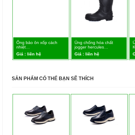
Ống bảo ôn xốp cách
Ủng chống hóa chất
Ủ
Chi tiết
Chi tiết
nhiệt…
jogger hercules…
K
Giá : liên hệ
Giá : liên hệ
G
SẢN PHẨM CÓ THỂ BẠN SẼ THÍCH