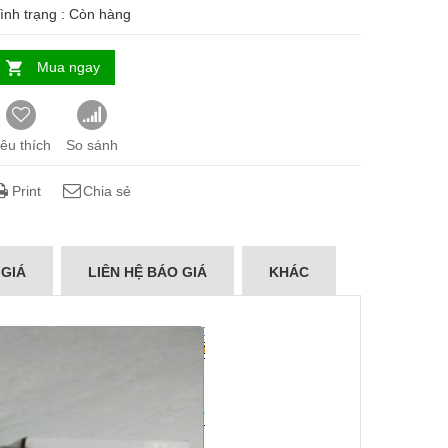
ình trạng :
Còn hàng
Mua ngay
êu thích
So sánh
Print
Chia sẻ
 GIÁ
LIÊN HỆ BÁO GIÁ
KHÁC