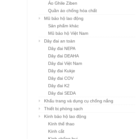
Áo Ghile Ziben
Quần áo chống hóa chất
Mũ bảo hộ lao động
Sản phẩm khác
Khẩu trang đa năng
Mũ BHLĐ ZIBEN H00
Mũ bảo hộ Việt Nam
Chi tiết
Chi tiết
Karnik
Giá: liên hệ
Dây đai an toàn
Giá: liên hệ
Dây đai NEPA
Dây đai DEAHA
Dây đai Việt Nam
Dây đai Kukje
Dây đai COV
Dây đai K2
Dây đai SEDA
Khẩu trang và dụng cụ chống nắng
Thiết bị phòng sạch
Kính bảo hộ lao động
Kính thể thao
Kính cắt
Kính chống bụi