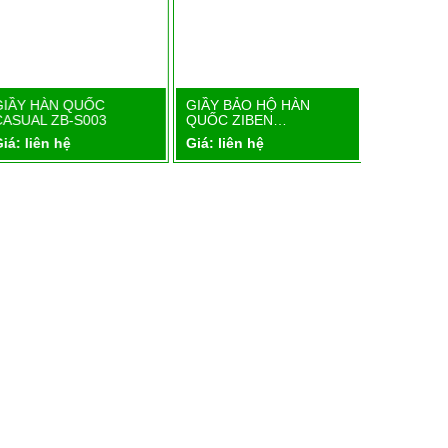
GIẦY HÀN QUỐC
GIẦY BẢO HỘ HÀN
GIẦY BẢO
Chi tiết
Chi tiết
CASUAL ZB-S003
QUỐC ZIBEN…
QUỐC ZI
iá: liên hệ
Giá: liên hệ
Giá: liên 