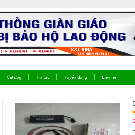
Catalog
Tin tức
Tuyển dụng
Liên hệ
G
M