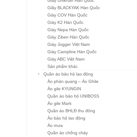
Giầy Unikhan Hàn Quốc
Giầy BLACKYAK Hàn Quốc
Giày COV Hàn Quốc
Giày K2 Hàn Quốc
Giày Nepa Hàn Quốc
Giày Ziben Hàn Quốc
Nam châm
Ống nhựa đen-Thanh
Giày Jogger Việt Nam
Chi tiết
Chi tiết
đứng cứng (…
Giá : liên hệ
Giày Campline Hàn Quốc
Giá : liên hệ
Giày ABC Việt Nam
Sản phẩm khác
Quần áo bảo hộ lao động
Áo phản quang – Áo Ghile
Áo gile KYUNGIN
Quần áo bảo hộ UNIBOSS
Áo gile Mark
Quần áo BHLĐ thu đông
Áo bảo hộ lao động
Áo mưa
Quần áo chống cháy