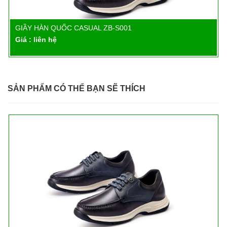
GIẦY HÀN QUỐC CASUAL ZB-S001
Chi tiết
Giá : liên hệ
SẢN PHẨM CÓ THỂ BẠN SẼ THÍCH