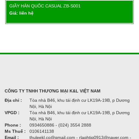
GIẦY HÀN QUỐC CASUAL ZB-S001
Chi tiết
Giá: liên hệ
CÔNG TY TNHH THƯƠNG MẠI K&L VIỆT NAM
Địa chỉ :
Tòa nhà B46, khu tái định cư LK19A-19B, p Dương
Nội, Hà Nội
VPGD :
Tòa nhà B46, khu tái định cư LK19A-19B, p Dương
Nội, Hà Nội
Phone :
0934650886 - (024) 3554 2888
Ms Thuế :
0106141138
Email :
thuleekl.co@gmail.com - rlaghtjq0913@naver.com -