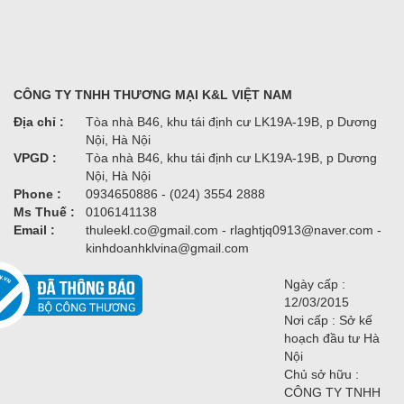
CÔNG TY TNHH THƯƠNG MẠI K&L VIỆT NAM
Địa chỉ :
Tòa nhà B46, khu tái định cư LK19A-19B, p Dương
Nội, Hà Nội
VPGD :
Tòa nhà B46, khu tái định cư LK19A-19B, p Dương
Nội, Hà Nội
Phone :
0934650886 - (024) 3554 2888
Ms Thuế :
0106141138
Email :
thuleekl.co@gmail.com - rlaghtjq0913@naver.com -
kinhdoanhklvina@gmail.com
Ngày cấp :
12/03/2015
Nơi cấp : Sở kế
hoạch đầu tư Hà
Nội
Chủ sở hữu :
CÔNG TY TNHH