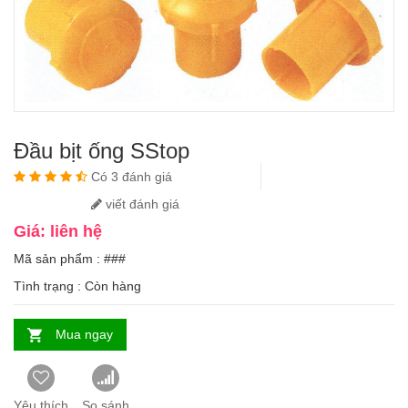
Đầu bịt ống SStop
Có 3 đánh giá
viết đánh giá
Giá: liên hệ
Mã sản phẩm : ###
Tình trạng :
Còn hàng
Mua ngay
Yêu thích
So sánh