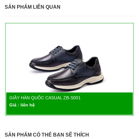
SẢN PHẨM LIÊN QUAN
GIẦY HÀN QUỐC CASUAL ZB-S001
Chi tiết
Giá : liên hệ
SẢN PHẨM CÓ THỂ BẠN SẼ THÍCH