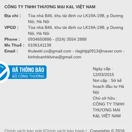
CÔNG TY TNHH THƯƠNG MẠI K&L VIỆT NAM
Địa chỉ :
Tòa nhà B46, khu tái định cư LK19A-19B, p Dương
Nội, Hà Nội
VPGD :
Tòa nhà B46, khu tái định cư LK19A-19B, p Dương
Nội, Hà Nội
Phone :
0934650886 - (024) 3554 2888
Ms Thuế :
0106141138
Email :
thuleekl.co@gmail.com - rlaghtjq0913@naver.com -
kinhdoanhklvina@gmail.com
Ngày cấp :
12/03/2015
Nơi cấp : Sở kế
hoạch đầu tư Hà
Nội
Chủ sở hữu :
CÔNG TY TNHH
THƯƠNG MẠI
K&L VIỆT NAM
Chính sách bảo mật
|
Chính sách bảo hành |
Copyrights © 2016