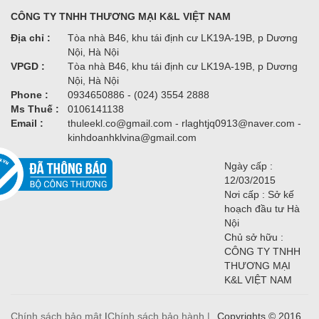
CÔNG TY TNHH THƯƠNG MẠI K&L VIỆT NAM
Địa chỉ :
Tòa nhà B46, khu tái định cư LK19A-19B, p Dương
Nội, Hà Nội
VPGD :
Tòa nhà B46, khu tái định cư LK19A-19B, p Dương
Nội, Hà Nội
Phone :
0934650886 - (024) 3554 2888
Ms Thuế :
0106141138
Email :
thuleekl.co@gmail.com - rlaghtjq0913@naver.com -
kinhdoanhklvina@gmail.com
Ngày cấp :
12/03/2015
Nơi cấp : Sở kế
hoạch đầu tư Hà
Nội
Chủ sở hữu :
CÔNG TY TNHH
THƯƠNG MẠI
K&L VIỆT NAM
Chính sách bảo mật
|
Chính sách bảo hành |
Copyrights © 2016