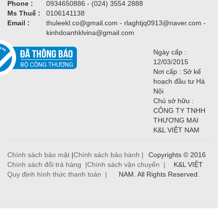
Phone :
0934650886 - (024) 3554 2888
Ms Thuế :
0106141138
Email :
thuleekl.co@gmail.com - rlaghtjq0913@naver.com -
kinhdoanhklvina@gmail.com
Ngày cấp :
12/03/2015
Nơi cấp : Sở kế
hoạch đầu tư Hà
Nội
Chủ sở hữu :
CÔNG TY TNHH
THƯƠNG MẠI
K&L VIỆT NAM
Chính sách bảo mật
|
Chính sách bảo hành |
Copyrights © 2016
Chính sách đổi trả hàng |
Chính sách vận chuyển |
K&L VIỆT
Quy định hình thức thanh toán |
NAM. All Rights Reserved.