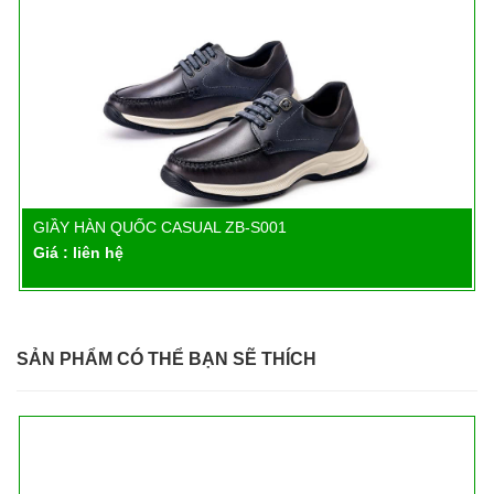
GIẦY HÀN QUỐC CASUAL ZB-S001
Chi tiết
Giá : liên hệ
SẢN PHẨM CÓ THỂ BẠN SẼ THÍCH