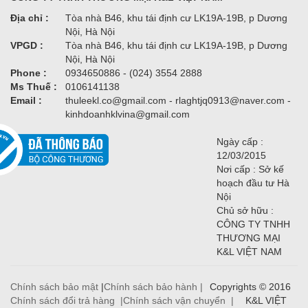
Địa chỉ :
Tòa nhà B46, khu tái định cư LK19A-19B, p Dương
Nội, Hà Nội
VPGD :
Tòa nhà B46, khu tái định cư LK19A-19B, p Dương
Nội, Hà Nội
Phone :
0934650886 - (024) 3554 2888
Ms Thuế :
0106141138
Email :
thuleekl.co@gmail.com - rlaghtjq0913@naver.com -
kinhdoanhklvina@gmail.com
Ngày cấp :
12/03/2015
Nơi cấp : Sở kế
hoạch đầu tư Hà
Nội
Chủ sở hữu :
CÔNG TY TNHH
THƯƠNG MẠI
K&L VIỆT NAM
Chính sách bảo mật
|
Chính sách bảo hành |
Copyrights © 2016
Chính sách đổi trả hàng |
Chính sách vận chuyển |
K&L VIỆT