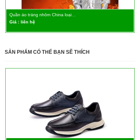
…
Quần áo tráng nhôm 500 độ…
 tiết
Chi tiết
Giá : liên hệ
SẢN PHẨM CÓ THỂ BẠN SẼ THÍCH