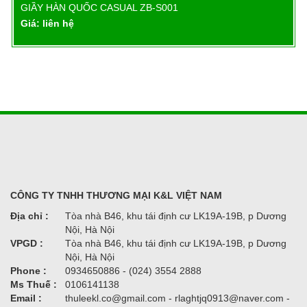
-S001
GIẦY HÀN QUỐC CASUAL ZB-S00
Chi tiết
Chi t
Giá: liên hệ
CÔNG TY TNHH THƯƠNG MẠI K&L VIỆT NAM
Địa chỉ :
Tòa nhà B46, khu tái định cư LK19A-19B, p Dương
Nội, Hà Nội
VPGD :
Tòa nhà B46, khu tái định cư LK19A-19B, p Dương
Nội, Hà Nội
Phone :
0934650886 - (024) 3554 2888
Ms Thuế :
0106141138
Email :
thuleekl.co@gmail.com - rlaghtjq0913@naver.com -