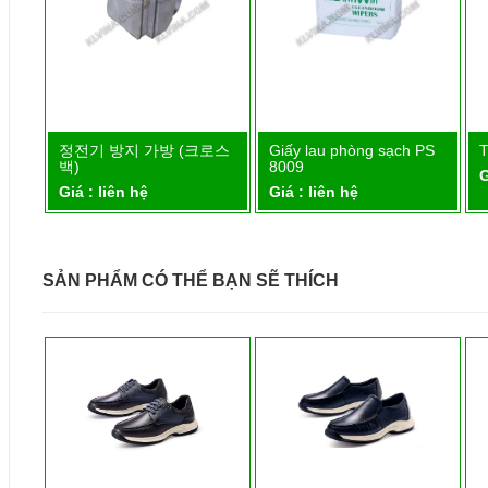
)
정전기 방지 가방 (크로스
Giấy lau phòng sạch PS
T
Chi tiết
Chi tiết
백)
8009
G
Giá : liên hệ
Giá : liên hệ
SẢN PHẨM CÓ THỂ BẠN SẼ THÍCH