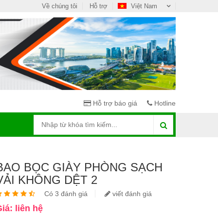
Về chúng tôi
Hỗ trợ
Việt Nam
Hỗ trợ báo giá
Hotline
BAO BỌC GIÀY PHÒNG SẠCH
VẢI KHÔNG DỆT 2
Có 3 đánh giá
viết đánh giá
iá: liên hệ