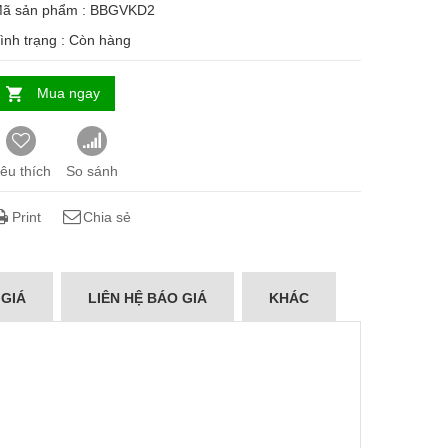
ã sản phẩm : BBGVKD2
ình trạng :
Còn hàng
Mua ngay
êu thích
So sánh
Print
Chia sẻ
 GIÁ
LIÊN HỆ BÁO GIÁ
KHÁC