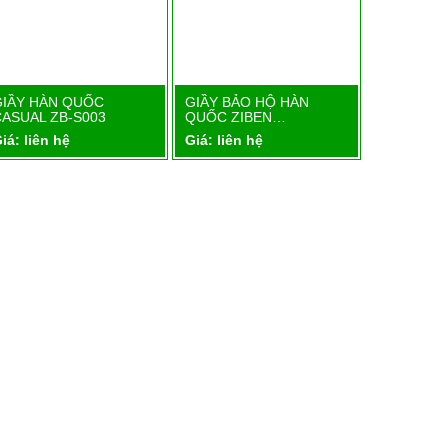
GIẦY HÀN QUỐC
GIẦY BẢO HỘ HÀN
GIẦY BẢO
Chi tiết
Chi tiết
CASUAL ZB-S003
QUỐC ZIBEN…
QUỐC ZI
iá: liên hệ
Giá: liên hệ
Giá: liên 