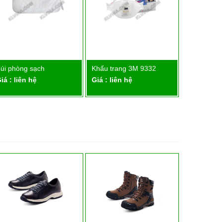
úi phòng sạch
Khẩu trang 3M 9332
Khẩu tran
Chi tiết
Chi tiết
iá : liên hệ
Giá : liên hệ
Giá : liên 