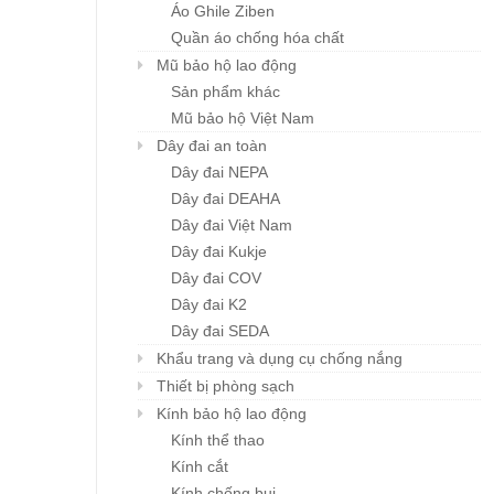
Áo Ghile Ziben
Quần áo chống hóa chất
Mũ bảo hộ lao động
Sản phẩm khác
Khẩu trang đa năng
Mũ BHLĐ ZIBEN H00
Mũ bảo hộ Việt Nam
Chi tiết
Chi tiết
Karnik
Giá: liên hệ
Dây đai an toàn
Giá: liên hệ
Dây đai NEPA
Dây đai DEAHA
Dây đai Việt Nam
Dây đai Kukje
Dây đai COV
Dây đai K2
Dây đai SEDA
Khẩu trang và dụng cụ chống nắng
Thiết bị phòng sạch
Kính bảo hộ lao động
Kính thể thao
Kính cắt
Kính chống bụi