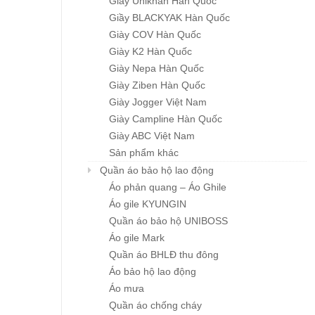
Giầy Unikhan Hàn Quốc
Giầy BLACKYAK Hàn Quốc
Giày COV Hàn Quốc
Giày K2 Hàn Quốc
Giày Nepa Hàn Quốc
Giày Ziben Hàn Quốc
Màng nhựa PVc tĩnh điện
정전기 방지 가방 (백팩
Giày Jogger Việt Nam
Chi tiết
Chi tiết
mắt…
Giá : liên hệ
Giày Campline Hàn Quốc
Giá : liên hệ
Giày ABC Việt Nam
Sản phẩm khác
Quần áo bảo hộ lao động
Áo phản quang – Áo Ghile
Áo gile KYUNGIN
Quần áo bảo hộ UNIBOSS
Áo gile Mark
Quần áo BHLĐ thu đông
Áo bảo hộ lao động
Áo mưa
Quần áo chống cháy