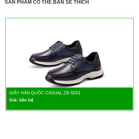
SẢN PHẨM CÓ THỂ BẠN SẼ THÍCH
GIẦY HÀN QUỐC CASUAL ZB-S001
Chi tiết
Giá: liên hệ