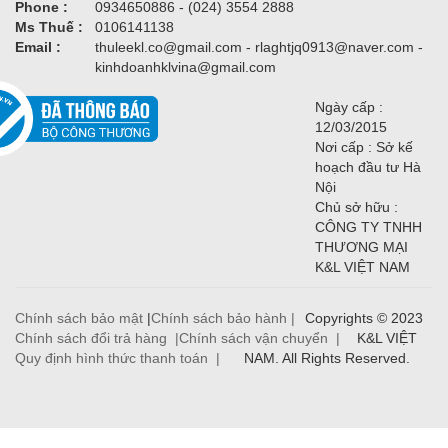
Phone :
0934650886 - (024) 3554 2888
Ms Thuế :
0106141138
Email :
thuleekl.co@gmail.com - rlaghtjq0913@naver.com -
kinhdoanhklvina@gmail.com
Ngày cấp :
12/03/2015
Nơi cấp : Sở kế
hoạch đầu tư Hà
Nội
Chủ sở hữu :
CÔNG TY TNHH
THƯƠNG MẠI
K&L VIỆT NAM
Chính sách bảo mật
|
Chính sách bảo hành |
Copyrights © 2023
Chính sách đổi trả hàng |
Chính sách vận chuyển |
K&L VIỆT
Quy định hình thức thanh toán |
NAM. All Rights Reserved.