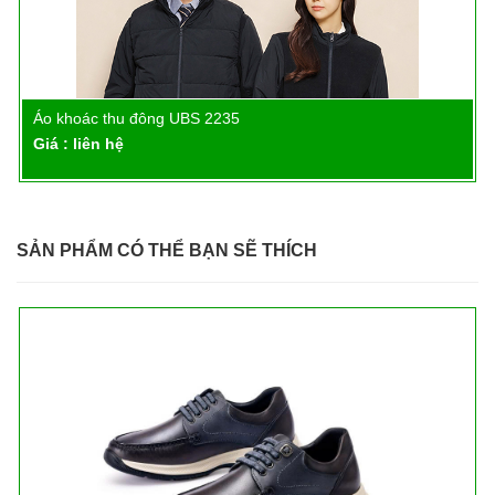
Áo khoác thu đông UBS 2235
Chi tiết
Giá : liên hệ
SẢN PHẨM CÓ THỂ BẠN SẼ THÍCH