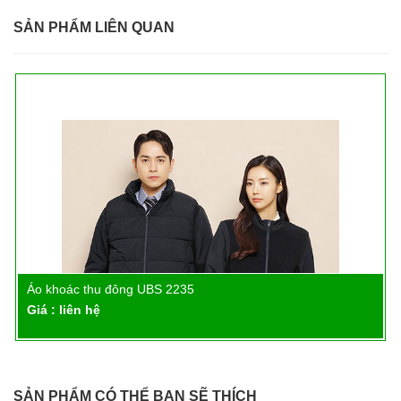
SẢN PHẨM LIÊN QUAN
Áo khoác thu đông UBS 2235
Chi tiết
Giá : liên hệ
SẢN PHẨM CÓ THỂ BẠN SẼ THÍCH