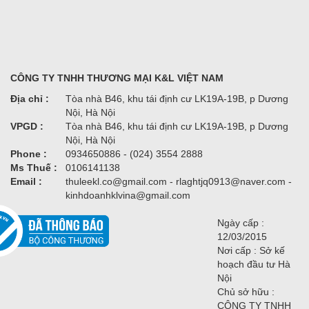
CÔNG TY TNHH THƯƠNG MẠI K&L VIỆT NAM
Địa chỉ :
Tòa nhà B46, khu tái định cư LK19A-19B, p Dương
Nội, Hà Nội
VPGD :
Tòa nhà B46, khu tái định cư LK19A-19B, p Dương
Nội, Hà Nội
Phone :
0934650886 - (024) 3554 2888
Ms Thuế :
0106141138
Email :
thuleekl.co@gmail.com - rlaghtjq0913@naver.com -
kinhdoanhklvina@gmail.com
Ngày cấp :
12/03/2015
Nơi cấp : Sở kế
hoạch đầu tư Hà
Nội
Chủ sở hữu :
CÔNG TY TNHH