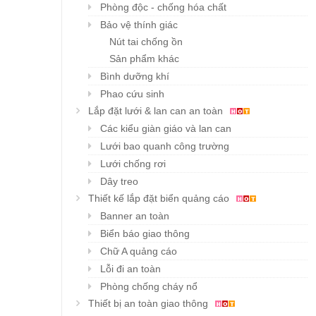
Phòng độc - chống hóa chất
Bảo vệ thính giác
Nút tai chống ồn
Sản phẩm khác
Bình dưỡng khí
Phao cứu sinh
Lắp đặt lưới & lan can an toàn
Các kiểu giàn giáo và lan can
Lưới bao quanh công trường
Lưới chống rơi
Dây treo
Thiết kế lắp đặt biển quảng cáo
Banner an toàn
Biển báo giao thông
Chữ A quảng cáo
Áo gile KYUNGIN LD-330
Áo gile KYUNGIN MK
Lỗi đi an toàn
Chi tiết
Chi tiết
hàng đẹp…
191 phản quang…
Phòng chống cháy nổ
Giá : liên hệ
Giá : liên hệ
Thiết bị an toàn giao thông