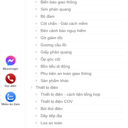
Biển báo giao thông
Sơn phản quang
Bộ đàm
Cột chắn - Giải cách mềm
Đèn cảnh báo nguy hiểm
Gờ giảm tốc
Gương cầu lồi
Giấy phản quang
Ốp góc cột
Bồn tiểu di động
Messenger
Phụ kiện an toàn giao thông
Sản phẩm khác
Gọi điện
Thiết bị điện
Thiết bị điện - cách tiện tổng hợp
Khẩu trang đa năng
Mũ BHLĐ ZIBEN H00
Chi tiết
Chi tiết
Karnik
Thiết bị điện COV
Giá: liên hệ
Nhắn tin Zalo
Giá: liên hệ
Bút thử điện
Dây tiếp địa
Loa an toàn