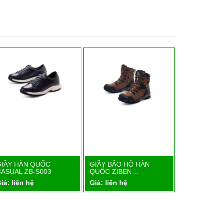
GIẦY HÀN QUỐC
GIẦY BẢO HỘ HÀN
GIẦY BẢO
Chi tiết
Chi tiết
CASUAL ZB-S003
QUỐC ZIBEN…
QUỐC ZI
iá: liên hệ
Giá: liên hệ
Giá: liên 