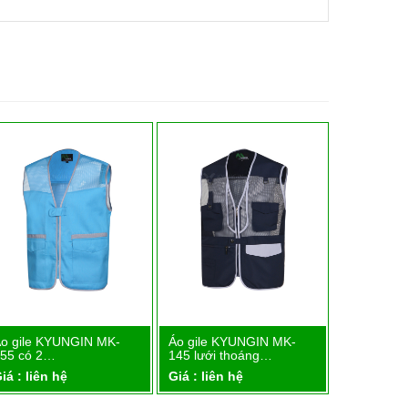
o gile KYUNGIN MK-
Áo gile KYUNGIN MK-
Áo gile K
Chi tiết
Chi tiết
55 có 2…
145 lưới thoáng…
122 mẫu 
iá : liên hệ
Giá : liên hệ
Giá : liên 