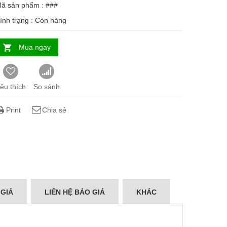
ã sản phẩm : ###
ình trạng :
Còn hàng
Mua ngay
êu thích
So sánh
Print
Chia sẻ
 GIÁ
LIÊN HỆ BÁO GIÁ
KHÁC