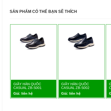
SẢN PHẨM CÓ THỂ BẠN SẼ THÍCH
1
GIẦY HÀN QUỐC
GIẦY HÀN QUỐC
Chi tiết
Chi tiết
CASUAL ZB-S001
CASUAL ZB-S002
Giá: liên hệ
Giá: liên hệ
G