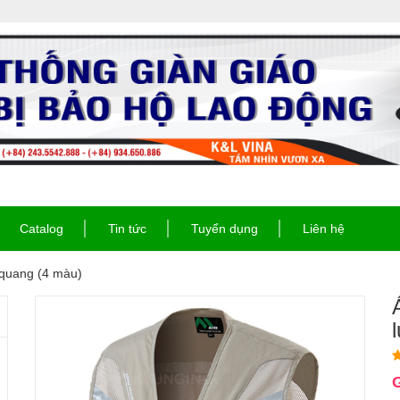
Catalog
Tin tức
Tuyển dụng
Liên hệ
 quang (4 màu)
G