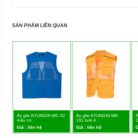
SẢN PHẨM LIÊN QUAN
-
Áo gile KYUNGIN MC-32
Áo gile KYUNGIN MK-
Á
Chi tiết
Chi tiết
mẫu cơ…
181 lưới 4…
1
Giá : liên hệ
Giá : liên hệ
G