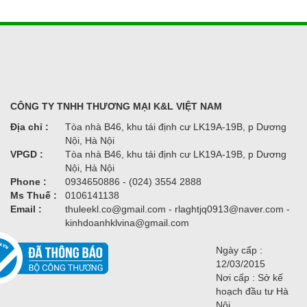
CÔNG TY TNHH THƯƠNG MẠI K&L VIỆT NAM
Địa chỉ :
Tòa nhà B46, khu tái định cư LK19A-19B, p Dương
Nội, Hà Nội
VPGD :
Tòa nhà B46, khu tái định cư LK19A-19B, p Dương
Nội, Hà Nội
Phone :
0934650886 - (024) 3554 2888
Ms Thuế :
0106141138
Email :
thuleekl.co@gmail.com - rlaghtjq0913@naver.com -
kinhdoanhklvina@gmail.com
Ngày cấp :
12/03/2015
Nơi cấp : Sở kế
hoạch đầu tư Hà
Nội