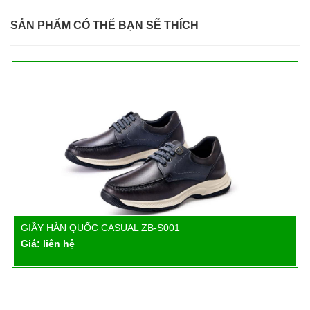
SẢN PHẨM CÓ THỂ BẠN SẼ THÍCH
GIẦY HÀN QUỐC CASUAL ZB-S001
Chi tiết
Giá: liên hệ