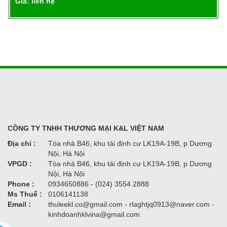
Giá: liên hệ
CÔNG TY TNHH THƯƠNG MẠI K&L VIỆT NAM
Địa chỉ :
Tòa nhà B46, khu tái định cư LK19A-19B, p Dương
Nội, Hà Nội
VPGD :
Tòa nhà B46, khu tái định cư LK19A-19B, p Dương
Nội, Hà Nội
Phone :
0934650886 - (024) 3554 2888
Ms Thuế :
0106141138
Email :
thuleekl.co@gmail.com - rlaghtjq0913@naver.com -
kinhdoanhklvina@gmail.com