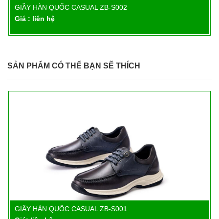
GIẦY HÀN QUỐC CASUAL ZB-S002
Chi tiết
Giá : liên hệ
SẢN PHẨM CÓ THỂ BẠN SẼ THÍCH
GIẦY HÀN QUỐC CASUAL ZB-S001
Chi tiết