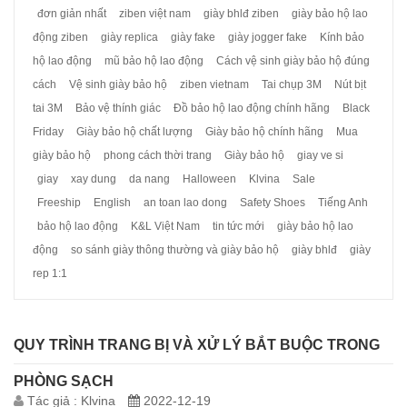
đơn giản nhất
ziben việt nam
giày bhlđ ziben
giày bảo hộ lao
động ziben
giày replica
giày fake
giày jogger fake
Kính bảo
hộ lao động
mũ bảo hộ lao động
Cách vệ sinh giày bảo hộ đúng
cách
Vệ sinh giày bảo hộ
ziben vietnam
Tai chụp 3M
Nút bịt
tai 3M
Bảo vệ thính giác
Đồ bảo hộ lao động chính hãng
Black
Friday
Giày bảo hộ chất lượng
Giày bảo hộ chính hãng
Mua
giày bảo hộ
phong cách thời trang
Giày bảo hộ
giay ve si
giay
xay dung
da nang
Halloween
Klvina
Sale
Freeship
English
an toan lao dong
Safety Shoes
Tiếng Anh
bảo hộ lao động
K&L Việt Nam
tin tức mới
giày bảo hộ lao
động
so sánh giày thông thường và giày bảo hộ
giày bhlđ
giày
rep 1:1
QUY TRÌNH TRANG BỊ VÀ XỬ LÝ BẮT BUỘC TRONG
PHÒNG SẠCH
Tác giả :
Klvina
2022-12-19