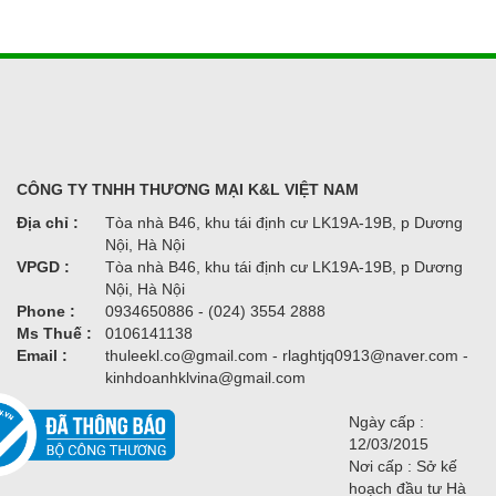
CÔNG TY TNHH THƯƠNG MẠI K&L VIỆT NAM
Địa chỉ :
Tòa nhà B46, khu tái định cư LK19A-19B, p Dương
Nội, Hà Nội
VPGD :
Tòa nhà B46, khu tái định cư LK19A-19B, p Dương
Nội, Hà Nội
Phone :
0934650886 - (024) 3554 2888
Ms Thuế :
0106141138
Email :
thuleekl.co@gmail.com - rlaghtjq0913@naver.com -
kinhdoanhklvina@gmail.com
Ngày cấp :
12/03/2015
Nơi cấp : Sở kế
hoạch đầu tư Hà