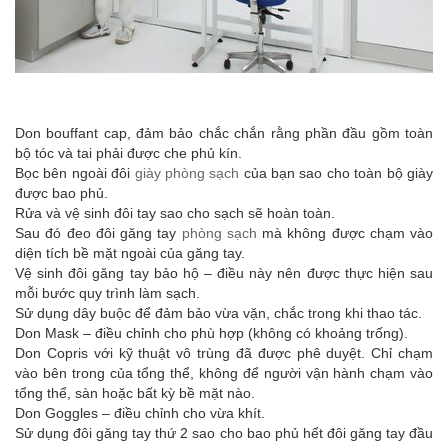
Don bouffant cap, đảm bảo chắc chắn rằng phần đầu gồm toàn
bộ tóc và tai phải được che phủ kín.
Bọc bên ngoài đôi
giày phòng sạch
của bạn sao cho toàn bộ giày
được bao phủ.
Rửa và vệ sinh đôi tay sao cho sạch sẽ hoàn toàn.
Sau đó đeo đôi găng tay
phòng sạch
mà không được chạm vào
diện tích bề mặt ngoài của găng tay.
Vệ sinh đôi găng tay bảo hộ – điều này nên được thực hiện sau
mỗi bước quy trình làm sạch.
Sử dụng dây buộc để đảm bảo vừa vặn, chắc trong khi thao tác.
Don Mask – điều chỉnh cho phù hợp (không có khoảng trống).
Don Copris với kỹ thuật vô trùng đã được phê duyệt. Chỉ chạm
vào bên trong của tổng thể, không để người vận hành chạm vào
tổng thể, sàn hoặc bất kỳ bề mặt nào.
Don Goggles – điều chỉnh cho vừa khít.
Sử dụng đôi găng tay thứ 2 sao cho bao phủ hết đôi găng tay đầu